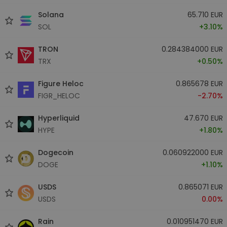
Solana
65.710 EUR
SOL
+3.10%
TRON
0.284384000 EUR
TRX
+0.50%
Figure Heloc
0.865678 EUR
FIGR_HELOC
-2.70%
Hyperliquid
47.670 EUR
HYPE
+1.80%
Dogecoin
0.060922000 EUR
DOGE
+1.10%
USDS
0.865071 EUR
USDS
0.00%
Rain
0.010951470 EUR