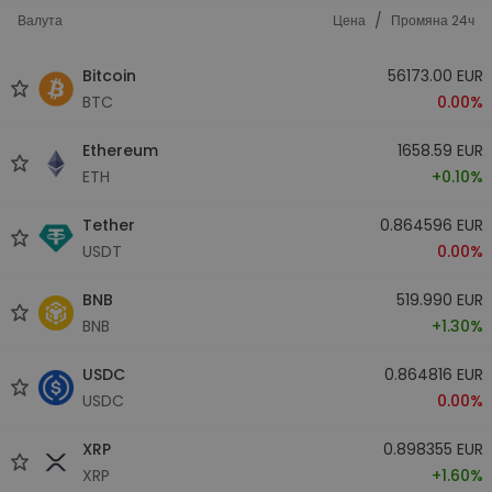
/
Валута
Цена
Промяна 24ч
Bitcoin
56173.00 EUR
BTC
0.00%
Ethereum
1658.59 EUR
ETH
+0.10%
Tether
0.864596 EUR
USDT
0.00%
BNB
519.990 EUR
BNB
+1.30%
USDC
0.864816 EUR
USDC
0.00%
XRP
0.898355 EUR
XRP
+1.60%