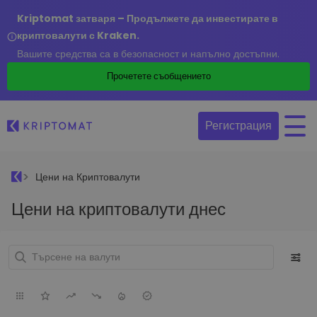
Kriptomat затваря – Продължете да инвестирате в
криптовалути с Kraken.
Вашите средства са в безопасност и напълно достъпни.
Прочетете съобщението
Регистрация
Цени на Криптовалути
Цени на криптовалути днес