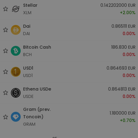
Stellar
0.142202000 EUR
XLM
+2.00%
Dai
0.865111 EUR
DAI
0.00%
Bitcoin Cash
186.830 EUR
BCH
0.00%
USD1
0.864693 EUR
USD1
0.00%
Ethena USDe
0.864813 EUR
USDE
0.00%
Gram (prev.
1.180000 EUR
Toncoin)
+0.70%
GRAM