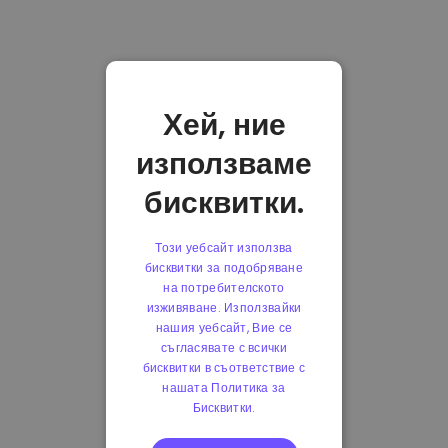
Хей, ние
използваме
бисквитки.
Този уебсайт използва
бисквитки за подобряване
на потребителското
изживяване. Използвайки
нашия уебсайт, Вие се
съгласявате с всички
бисквитки в съответствие с
нашата Политика за
Бисквитки.