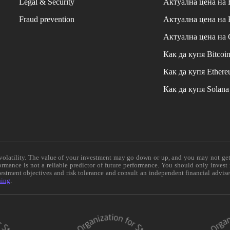
Legal & Security
Актуална цена на
Fraud prevention
Актуална цена на
Актуална цена на
Как да купя Bitcoi
Как да купя Ether
Как да купя Solana
e volatility. The value of your investment may go down or up, and you may not ge
formance is not a reliable predictor of future performance. You should only invest
vestment objectives and risk tolerance and consult an independent financial advis
ning
.