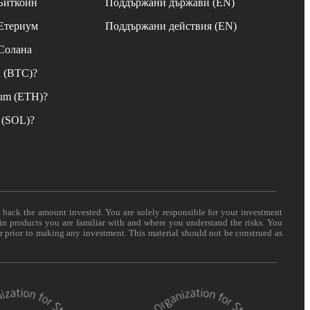
 Биткойн
Поддържани държави (EN)
 Етериум
Поддържани действия (EN)
 Солана
n (BTC)?
eum (ETH)?
 (SOL)?
t back the amount invested. You are solely responsible for your investment
 in products you are familiar with and where you understand the risks. You
er prior to making any investment. This material should not be construed as