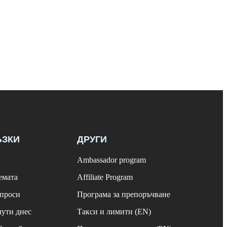
ЪЗКИ
ДРУГИ
Ambassador program
емата
Affiliate Program
ъпроси
Програма за препоръчване
лути днес
Такси и лимити (EN)