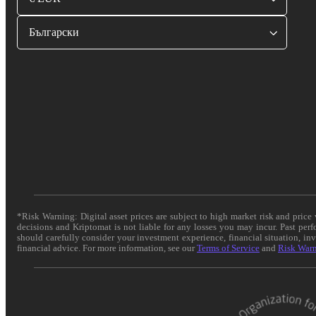
Български
*Risk Warning: Digital asset prices are subject to high market risk and pric
decisions and Kriptomat is not liable for any losses you may incur. Past per
should carefully consider your investment experience, financial situation, in
financial advice. For more information, see our
Terms of Service
and
Risk War