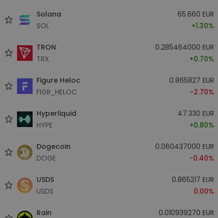
Solana
65.660 EUR
SOL
+1.30%
TRON
0.285464000 EUR
TRX
+0.70%
Figure Heloc
0.865827 EUR
FIGR_HELOC
-2.70%
Hyperliquid
47.330 EUR
HYPE
+0.80%
Dogecoin
0.060437000 EUR
DOGE
-0.40%
USDS
0.865217 EUR
USDS
0.00%
Rain
0.010939270 EUR