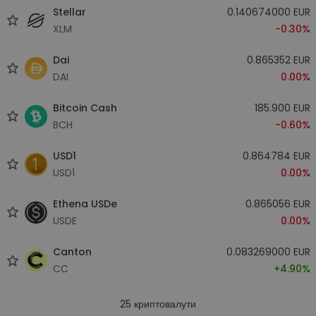
Stellar
0.140674000 EUR
XLM
-0.30%
Dai
0.865352 EUR
DAI
0.00%
Bitcoin Cash
185.900 EUR
BCH
-0.60%
USD1
0.864784 EUR
USD1
0.00%
Ethena USDe
0.865056 EUR
USDE
0.00%
Canton
0.083269000 EUR
CC
+4.90%
25
криптовалути