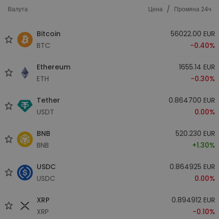
/
Валута
Цена
Промяна 24ч
Bitcoin
56022.00 EUR
BTC
-0.40%
Ethereum
1655.14 EUR
ETH
-0.30%
Tether
0.864700 EUR
USDT
0.00%
BNB
520.230 EUR
BNB
+1.30%
USDC
0.864925 EUR
USDC
0.00%
XRP
0.894912 EUR
XRP
-0.10%