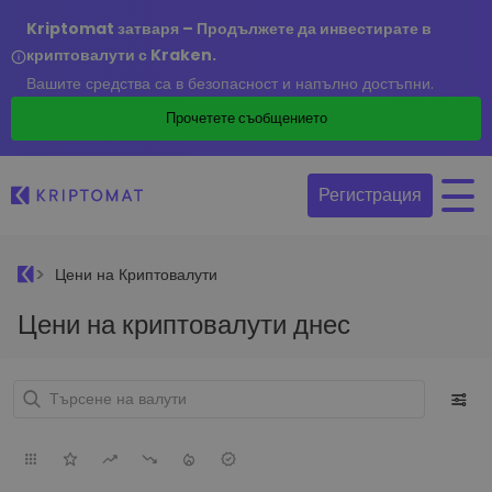
Kriptomat затваря – Продължете да инвестирате в
криптовалути с Kraken.
Вашите средства са в безопасност и напълно достъпни.
Прочетете съобщението
Регистрация
Цени на Криптовалути
Цени на криптовалути днес