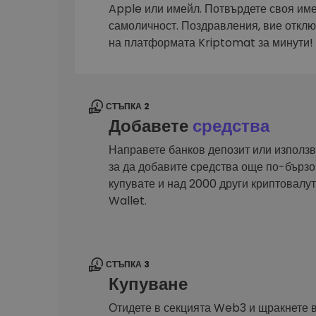
Сигурен и опростен порт
Apple или имейл. Потвърдете своя им
криптовалута
самоличност. Поздравления, вие откл
Инвестиционен изсле
на платформата Kriptomat за минути!
Намери своята крипто ст
СТЪПКА 2
Добавете
средства
Направете банков депозит или използв
за да добавите средства още по-бързо.
купувате и над 2000 други криптовал
Wallet.
СТЪПКА 3
Купуване
Отидете в секцията Web3 и щракнете 