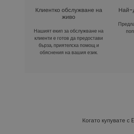
Клиентко обслужване на
Най-д
живо
Предла
Нашият екип за обслужване на
поп
клиенти е готов да предостави
бърза, приятелска помощ и
обяснения на вашия език.
Когато купувате с 