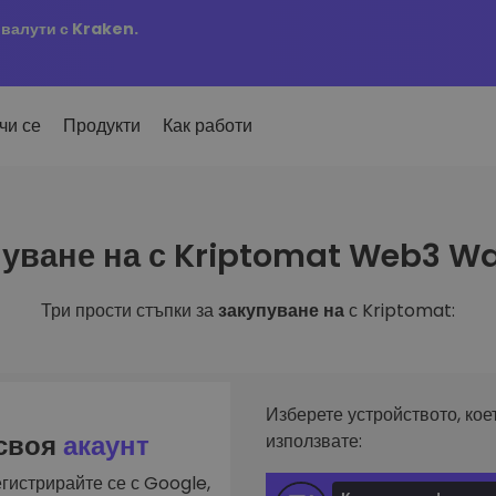
овалути с Kraken.
чи се
Продукти
Как работи
Сигн
уване на с Kriptomat Web3 Wa
ро добавени
Актуа
но добавени токени в
 на
KriptoEarn
любим
mat
Печелете награди с вашата
ти
криптовалута
Три прости стъпки за
закупуване на
с Kriptomat:
Разг
х купил за 100 €…
Откри
Трезор
 щеше да струва
ута
инвес
Спестете криптовалута за вашето
и
бъдеще
Анал
лиа
Интел
Повтаряща се печалба
Изберете устройството, кое
инвестиране
оптим
Редовно планирани инвестиции
 своя
акаунт
използвате:
(DCA)
гистрирайте се с Google,