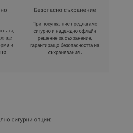
лно
Безопасно съхранение
При покупка, ние предлагаме
отата,
сигурно и надеждно офлайн
рзо ще
решение за съхранение,
орма и
гарантиращо безопасността на
пто
съхранявания .
ълно сигурни опции: