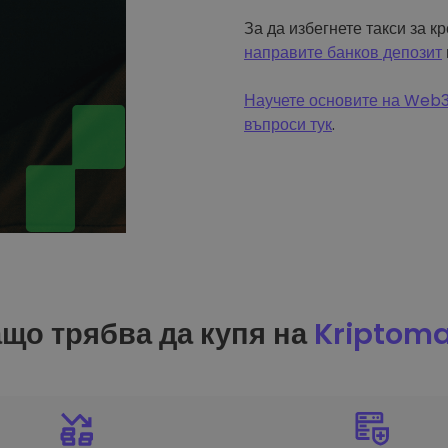
За да избегнете такси за к
направите банков депозит
Научете основите на Web3 
въпроси тук
.
що трябва да купя на
Kriptom