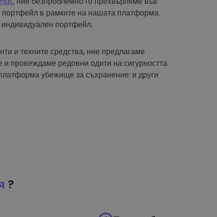
mat
, ние безпроблемно го прехвърляме във
 портфейл в рамките на нашата платформа.
 индивидуален портфейл.
нти и техните средства, ние предлагаме
 и провеждаме редовни одити на сигурността.
платформа убежище за съхранение: и други
я
?