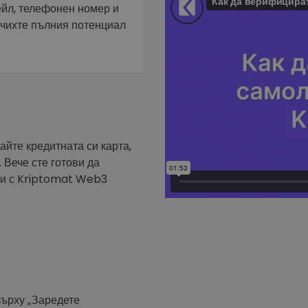
фейл за
ейл, телефонен номер и
ючихте пълния потенциал
довател
ратегия
айте кредитната си карта,
 Вече сте готови да
ути с Kriptomat Web3
върху „Заредете