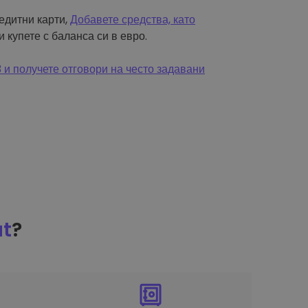
редитни карти,
Добавете средства, като
и купете с баланса си в евро.
и получете отговори на често задавани
at
?