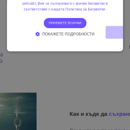
уебсайт, Вие се съгласявате с всички бисквитки в
съответствие с нашата Политика за Бисквитки.
ПРИЕМЕТЕ ВСИЧКИ
ПОКАЖЕТЕ ПОДРОБНОСТИ
СТРОГО НЕОБХОДИМО
ЕФЕКТИВНОСТ
на
ТАРГЕТИРАНЕ
ФУНКЦИОНАЛНОСТ
O.
Как и къде да
съхран