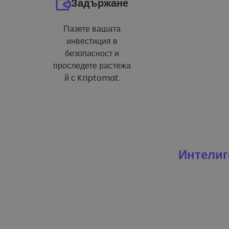
Задържане
Пазете вашата
инвестиция в
безопасност и
проследете растежа
й с Kriptomat.
Интелиг