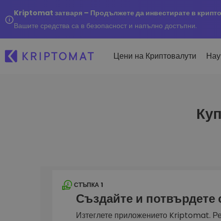
Kriptomat затваря – Продължете да инвестирате в крипт
Вашите средства са в безопасност и напълно достъпни.
Цени на Криптовалути
Нау
Куп
Наско
Послед
Купуване и продаване
Всички цени
Kripto
криптовалута
Над 300+ криптовалути
Купете 300+ криптовалу
Ако бя
Топ печеливши & губещи
...днес
Размяна на криптовал
Намерете възможности за
Над 1 000 опции за двойк
инвестиране
Интелигентни портфо
СТЪПКА 1
Интелигентен начин за 
Създайте и потвърдете
в криптовалути
Kriptomat Портфейл
Изтеглете приложението Kriptomat. Ре