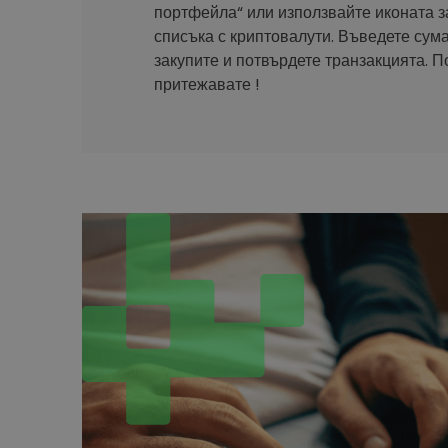
портфейла“ или използвайте иконата з
списъка с криптовалути. Въведете сума
закупите и потвърдете транзакцията. П
притежавате !