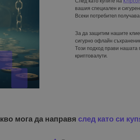
След като купите на
Kripto
вашия специален и сигурен
Всеки потребител получава
За да защитим нашите клие
сигурно офлайн съхранение
Този подход прави нашата 
криптовалути.
кво мога да направя
след като си куп