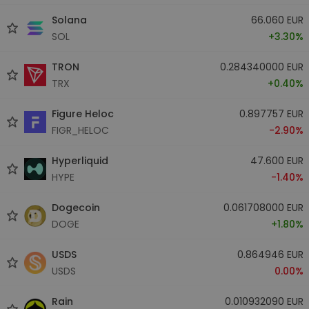
Solana
66.060 EUR
SOL
+3.30%
TRON
0.284340000 EUR
TRX
+0.40%
Figure Heloc
0.897757 EUR
FIGR_HELOC
-2.90%
Hyperliquid
47.600 EUR
HYPE
-1.40%
Dogecoin
0.061708000 EUR
DOGE
+1.80%
USDS
0.864946 EUR
USDS
0.00%
Rain
0.010932090 EUR