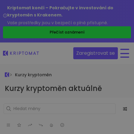
Kriptomat končí – Pokračujte v investování do
kryptoměn s Krakenem.
Vaše prostředky jsou v bezpečí a plně přístupné.
Přečíst oznámení
Zaregistrovat se
Kurzy kryptoměn
Kurzy kryptoměn aktuálně