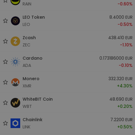
RAIN
-0.60%
LEO Token
8.4000 EUR
LEO
-0.50%
Zcash
438.410 EUR
ZEC
-1.10%
Cardano
0.173186000 EUR
ADA
-0.10%
Monero
332.320 EUR
XMR
+4.30%
WhiteBIT Coin
48.690 EUR
WBT
+0.20%
Chainlink
7.2200 EUR
LINK
+0.50%