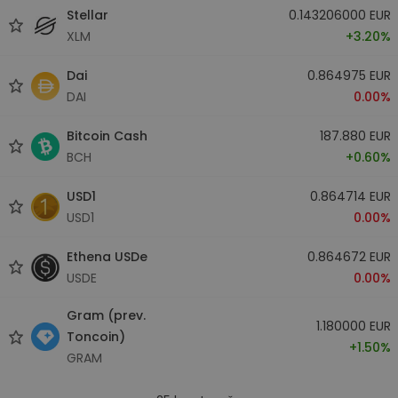
Stellar
0.143206000 EUR
XLM
+3.20%
Dai
0.864975 EUR
DAI
0.00%
Bitcoin Cash
187.880 EUR
BCH
+0.60%
USD1
0.864714 EUR
USD1
0.00%
Ethena USDe
0.864672 EUR
USDE
0.00%
Gram (prev.
1.180000 EUR
Toncoin)
+1.50%
GRAM