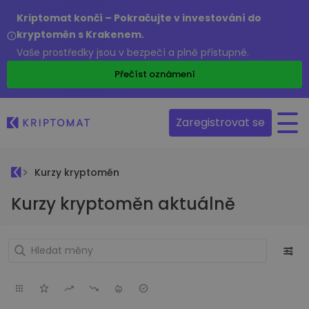
Kriptomat končí – Pokračujte v investování do
kryptoměn s Krakenem.
Vaše prostředky jsou v bezpečí a plně přístupné.
Přečíst oznámení
Zaregistrovat se
Kurzy kryptoměn
Kurzy kryptoměn aktuálně