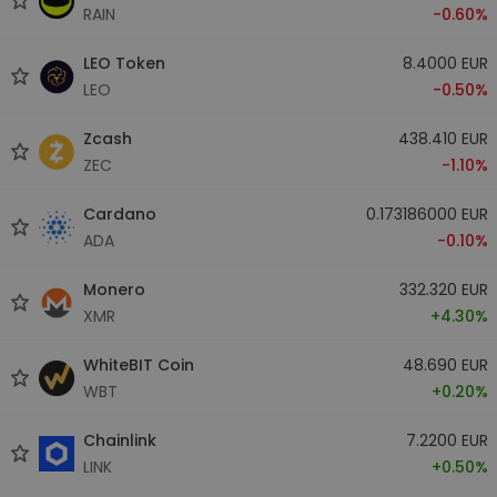
RAIN
-0.60%
LEO Token
8.4000 EUR
LEO
-0.50%
Zcash
438.410 EUR
ZEC
-1.10%
Cardano
0.173186000 EUR
ADA
-0.10%
Monero
332.320 EUR
XMR
+4.30%
WhiteBIT Coin
48.690 EUR
WBT
+0.20%
Chainlink
7.2200 EUR
LINK
+0.50%