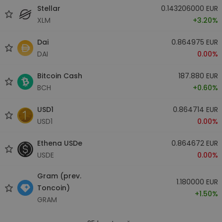
Stellar
0.143206000 EUR
XLM
+3.20%
Dai
0.864975 EUR
DAI
0.00%
Bitcoin Cash
187.880 EUR
BCH
+0.60%
USD1
0.864714 EUR
USD1
0.00%
Ethena USDe
0.864672 EUR
USDE
0.00%
Gram (prev.
1.180000 EUR
Toncoin)
+1.50%
GRAM