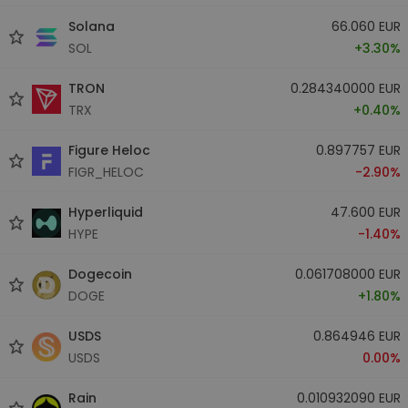
Solana
66.060 EUR
SOL
+3.30%
TRON
0.284340000 EUR
TRX
+0.40%
Figure Heloc
0.897757 EUR
FIGR_HELOC
-2.90%
Hyperliquid
47.600 EUR
HYPE
-1.40%
Dogecoin
0.061708000 EUR
DOGE
+1.80%
USDS
0.864946 EUR
USDS
0.00%
Rain
0.010932090 EUR