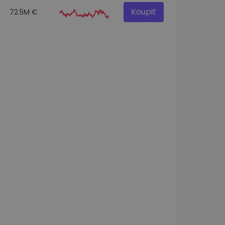
Koupit
72.5M €