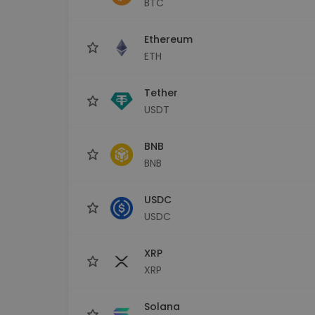
BTC
Průzkumník investic
Najdi svou krypto strategii
Ethereum
ETH
Tether
USDT
BNB
BNB
USDC
USDC
XRP
XRP
Solana