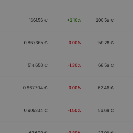
1661.56 €
+2.10%
200.5B €
0.867365 €
0.00%
159.2B €
514.650 €
-1.30%
68.5B €
0.867704 €
0.00%
62.4B €
0.905334 €
-1.50%
56.6B €
63.600 €
-0.80%
37.0B €