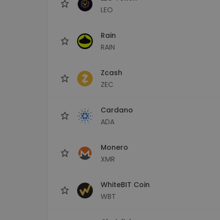
LEO
Rain
RAIN
Zcash
ZEC
Cardano
ADA
Monero
XMR
WhiteBIT Coin
WBT