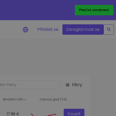
Přečíst oznámení
Přihlásit se
Zaregistrovat se
nění na cenu
ace cen vašich oblíbených
v reálném čase
e aktiva
nvestiční příležitosti
Filtry
a portfolia
oznatky pro ideální
st
Množství 24h
Cenový graf (7d)
Koupit
17.8B €