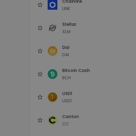
Chainlink
LINK
Stellar
XLM
Dai
DAI
Bitcoin Cash
BCH
USD1
USD1
Canton
CC