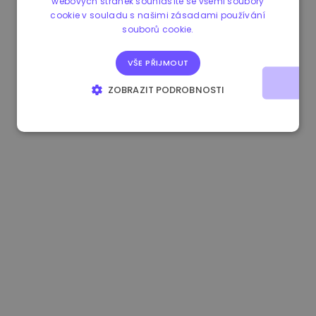
webových stránek souhlasíte se všemi soubory
cookie v souladu s našimi zásadami používání
0.867648 €
0.00%
3.4B €
souborů cookie.
VŠE PŘIJMOUT
ZOBRAZIT PODROBNOSTI
NEZBYTNĚ NUTNÉ SOUBORY
VÝKONOVÉ SOUBORY
SOUBORY CÍLENÍ
FUNKČNÍ SOUBORY