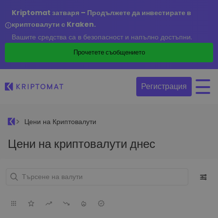
Kriptomat затваря – Продължете да инвестирате в
криптовалути с Kraken.
Вашите средства са в безопасност и напълно достъпни.
Прочетете съобщението
Регистрация
Цени на Криптовалути
Цени на криптовалути днес