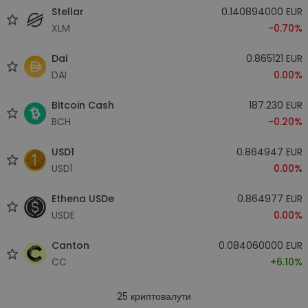
Stellar
0.140894000 EUR
XLM
-0.70%
Dai
0.865121 EUR
DAI
0.00%
Bitcoin Cash
187.230 EUR
BCH
-0.20%
USD1
0.864947 EUR
USD1
0.00%
Ethena USDe
0.864977 EUR
USDE
0.00%
Canton
0.084060000 EUR
CC
+6.10%
25
криптовалути