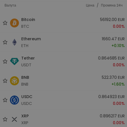
/
Валута
Цена
Промяна 24ч
Bitcoin
56192.00 EUR
BTC
0.00%
Ethereum
1660.47 EUR
ETH
+0.10%
Tether
0.864685 EUR
USDT
0.00%
BNB
522.370 EUR
BNB
+1.60%
USDC
0.864923 EUR
USDC
0.00%
XRP
0.896217 EUR
XRP
0.00%