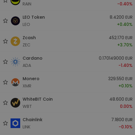
RAIN
-0.40%
LEO Token
8.4200 EUR
LEO
+0.40%
Zcash
452.170 EUR
ZEC
+3.70%
Cardano
0.170149000 EUR
ADA
-1.40%
Monero
329.550 EUR
XMR
+0.10%
WhiteBIT Coin
48.600 EUR
WBT
0.00%
Chainlink
7.1800 EUR
LINK
-0.10%