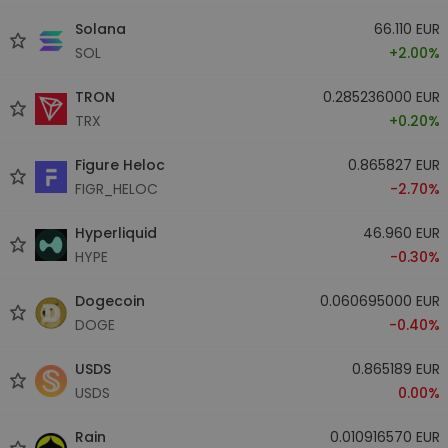
Solana
66.110 EUR
SOL
+2.00%
TRON
0.285236000 EUR
TRX
+0.20%
Figure Heloc
0.865827 EUR
FIGR_HELOC
-2.70%
Hyperliquid
46.960 EUR
HYPE
-0.30%
Dogecoin
0.060695000 EUR
DOGE
-0.40%
USDS
0.865189 EUR
USDS
0.00%
Rain
0.010916570 EUR