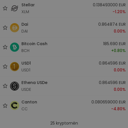
Stellar
0.138493000 EUR
XLM
-1.20%
Dai
0.864874 EUR
DAI
0.00%
Bitcoin Cash
185.690 EUR
BCH
+0.80%
USD1
0.864596 EUR
USD1
0.00%
Ethena USDe
0.864596 EUR
USDE
0.00%
Canton
0.080659000 EUR
CC
-4.80%
25
kryptoměn