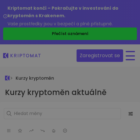
Kriptomat končí – Pokračujte v investování do
kryptoměn s Krakenem.
Vaše prostředky jsou v bezpečí a plně přístupné.
Přečíst oznámení
Zaregistrovat se
Kurzy kryptoměn
Kurzy kryptoměn aktuálně