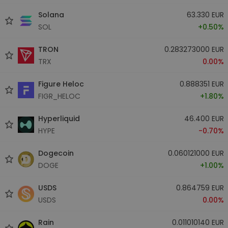
Solana
63.330 EUR
SOL
+0.50%
TRON
0.283273000 EUR
TRX
0.00%
Figure Heloc
0.888351 EUR
FIGR_HELOC
+1.80%
Hyperliquid
46.400 EUR
HYPE
-0.70%
Dogecoin
0.060121000 EUR
DOGE
+1.00%
USDS
0.864759 EUR
USDS
0.00%
Rain
0.011010140 EUR