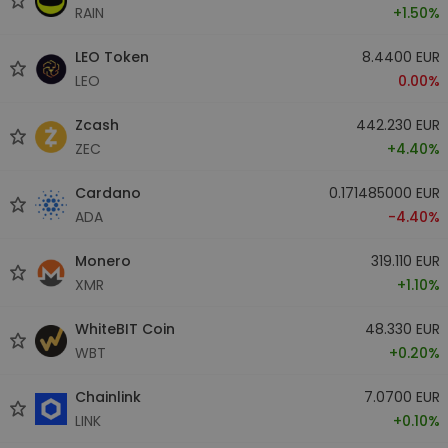
RAIN
+1.50%
LEO Token
8.4400 EUR
LEO
0.00%
Zcash
442.230 EUR
ZEC
+4.40%
Cardano
0.171485000 EUR
ADA
-4.40%
Monero
319.110 EUR
XMR
+1.10%
WhiteBIT Coin
48.330 EUR
WBT
+0.20%
Chainlink
7.0700 EUR
LINK
+0.10%