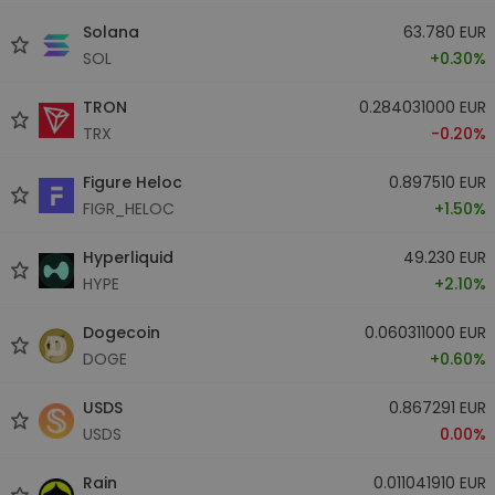
Solana
63.780 EUR
SOL
+0.30%
TRON
0.284031000 EUR
TRX
-0.20%
Figure Heloc
0.897510 EUR
FIGR_HELOC
+1.50%
Hyperliquid
49.230 EUR
HYPE
+2.10%
Dogecoin
0.060311000 EUR
DOGE
+0.60%
USDS
0.867291 EUR
USDS
0.00%
Rain
0.011041910 EUR