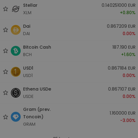
Stellar
0.140251000 EUR
XLM
+0.80%
Dai
0.867209 EUR
DAI
0.00%
Bitcoin Cash
187.190 EUR
BCH
+1.60%
USD1
0.867184 EUR
USD1
0.00%
Ethena USDe
0.867107 EUR
USDE
0.00%
Gram (prev.
1.160000 EUR
Toncoin)
-3.00%
GRAM