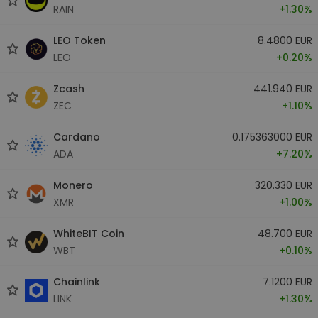
RAIN
+1.30%
LEO Token
8.4800 EUR
LEO
+0.20%
Zcash
441.940 EUR
ZEC
+1.10%
Cardano
0.175363000 EUR
ADA
+7.20%
Monero
320.330 EUR
XMR
+1.00%
WhiteBIT Coin
48.700 EUR
WBT
+0.10%
Chainlink
7.1200 EUR
LINK
+1.30%