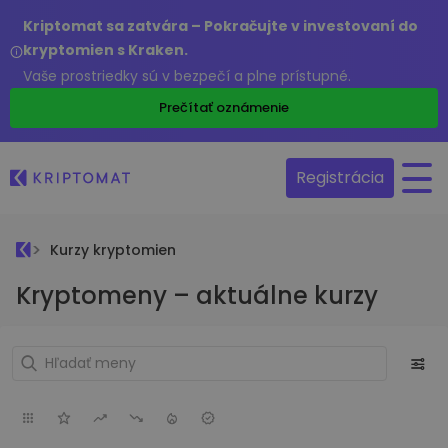
Kriptomat sa zatvára – Pokračujte v investovaní do
kryptomien s Kraken.
Vaše prostriedky sú v bezpečí a plne prístupné.
Prečítať oznámenie
Registrácia
Kurzy kryptomien
Kryptomeny – aktuálne kurzy