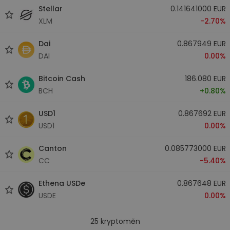
Stellar
0.141641000 EUR
XLM
-2.70%
Dai
0.867949 EUR
DAI
0.00%
Bitcoin Cash
186.080 EUR
BCH
+0.80%
USD1
0.867692 EUR
USD1
0.00%
Canton
0.085773000 EUR
CC
-5.40%
Ethena USDe
0.867648 EUR
USDE
0.00%
25
kryptoměn