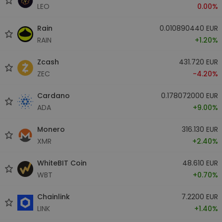
LEO
0.00%
Rain
0.010890440 EUR
RAIN
+1.20%
Zcash
431.720 EUR
ZEC
-4.20%
Cardano
0.178072000 EUR
ADA
+9.00%
Monero
316.130 EUR
XMR
+2.40%
WhiteBIT Coin
48.610 EUR
WBT
+0.70%
Chainlink
7.2200 EUR
LINK
+1.40%