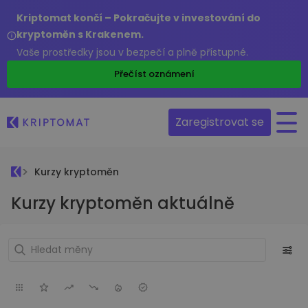
Kriptomat končí – Pokračujte v investování do
kryptoměn s Krakenem.
Vaše prostředky jsou v bezpečí a plně přístupné.
Přečíst oznámení
Zaregistrovat se
Kurzy kryptoměn
Kurzy kryptoměn aktuálně