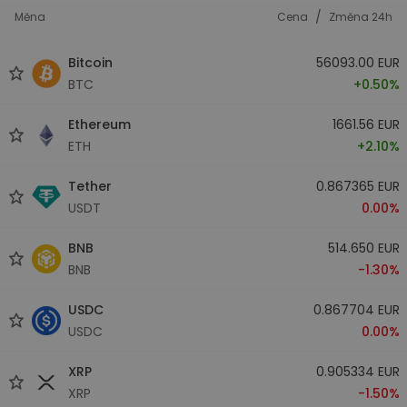
/
Měna
Cena
Změna 24h
Bitcoin
56093.00 EUR
BTC
+0.50%
Ethereum
1661.56 EUR
ETH
+2.10%
Tether
0.867365 EUR
USDT
0.00%
BNB
514.650 EUR
BNB
-1.30%
USDC
0.867704 EUR
USDC
0.00%
XRP
0.905334 EUR
XRP
-1.50%