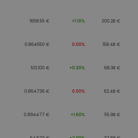
1658.55 €
+1.10%
200.2B €
0.864550 €
0.00%
158.4B €
513.100 €
+0.30%
68.3B €
0.864736 €
0.00%
62.4B €
0.894477 €
+1.60%
55.9B €
64.570 €
+2.90%
37.6B €