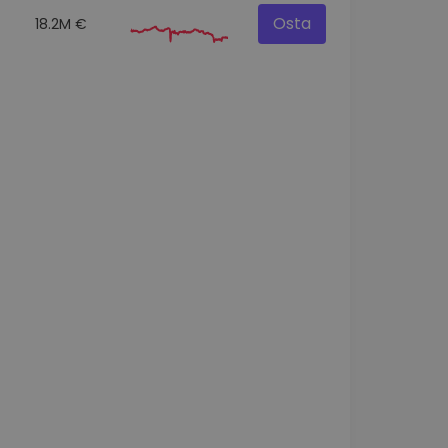
Osta
18.2M €