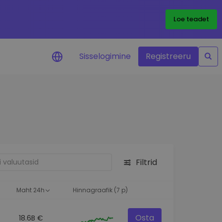
Loe teadet
Sisselogimine
Registreeru
 teie
i
Filtrid
eks
Maht 24h
Hinnagraafik (7 p)
Osta
18.6B €