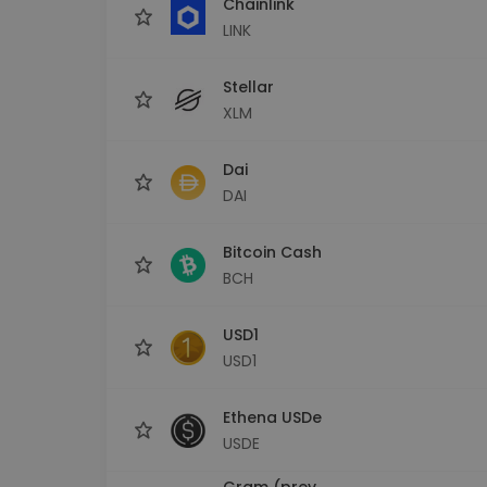
Chainlink
LINK
Stellar
XLM
Dai
DAI
Bitcoin Cash
BCH
USD1
USD1
Ethena USDe
USDE
Gram (prev.