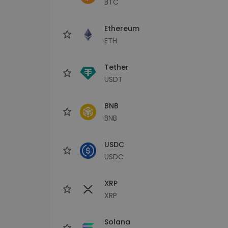
BTC
Investeeringute uuring
Leia oma krüptostrateegia
Ethereum
ETH
Tether
USDT
BNB
BNB
USDC
USDC
XRP
XRP
Solana