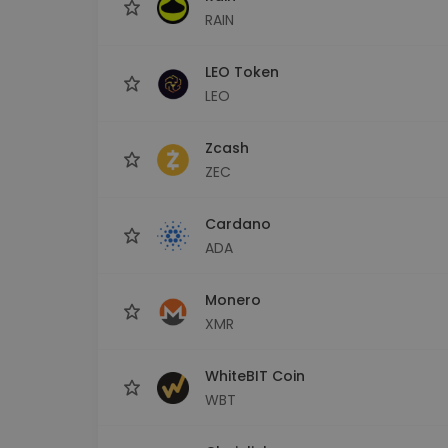
RAIN
LEO Token
LEO
Zcash
ZEC
Cardano
ADA
Monero
XMR
WhiteBIT Coin
WBT