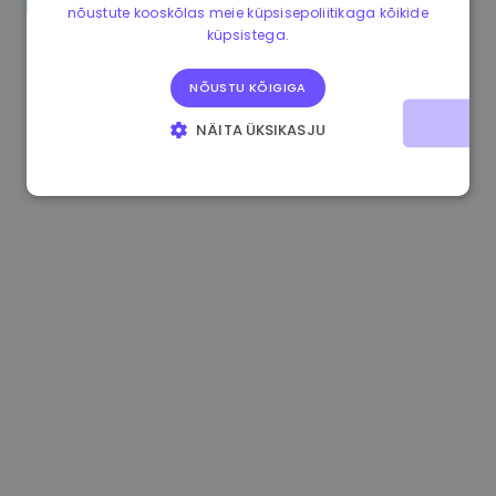
nõustute kooskõlas meie küpsisepoliitikaga kõikide
1.170000 €
+2.60%
3.2B €
küpsistega.
NÕUSTU KÕIGIGA
NÄITA ÜKSIKASJU
HÄDAVAJALIKUD KÜPSISED
JÕUDLUSKÜPSISED
REKLAAMKÜPSISED
FUNKTSIONAALSED KÜPSISED