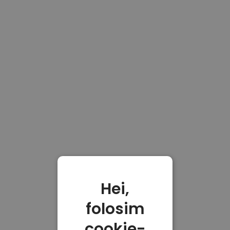
Hei,
folosim
cookie-