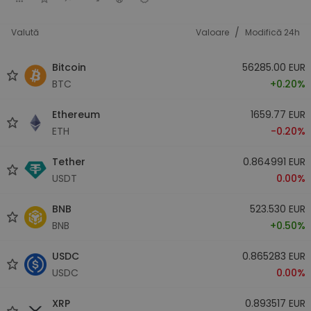
/
Valută
Valoare
Modifică 24h
Bitcoin
56285.00 EUR
BTC
+0.20%
Ethereum
1659.77 EUR
ETH
-0.20%
Tether
0.864991 EUR
USDT
0.00%
BNB
523.530 EUR
BNB
+0.50%
USDC
0.865283 EUR
USDC
0.00%
XRP
0.893517 EUR