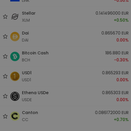
LINK
-0.50%
Stellar
0.141496000 EUR
XLM
+0.50%
Dai
0.865670 EUR
DAI
0.00%
Bitcoin Cash
186.880 EUR
BCH
-0.30%
USD1
0.865293 EUR
USD1
0.00%
Ethena USDe
0.865303 EUR
USDE
0.00%
Canton
0.086172000 EUR
CC
+0.70%