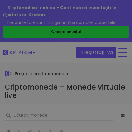
Kriptomat se închide – Continuă să investești în
cripto cu Kraken.
Fondurile tale sunt în siguranță și complet accesibile.
Citește anunțul
Înregistrați–vă
Prețurile criptomonedelor
Criptomonede – Monede virtuale
live