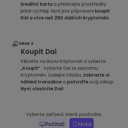
kreditní kartu
a přidávejte prostředky
ještě rychleji. Nyní jste připraveni
koupit
DAI a více než 280 dalších kryptoměn
.
KROK 3
Koupit Dai
Klikněte na ikonu Kriptomat a vyberte
„Koupit“
. Vyberte Dai ze seznamu
kryptoměn. Zadejte částku,
zobrazte si
náhled transakce
a
potvrďte
svůj nákup.
Nyní vlastníte Dai!
Vyberte zařízení, které používáte:
Počítač
Mobil