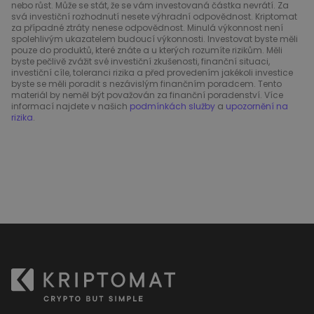
nebo růst. Může se stát, že se vám investovaná částka nevrátí. Za
svá investiční rozhodnutí nesete výhradní odpovědnost. Kriptomat
za případné ztráty nenese odpovědnost. Minulá výkonnost není
spolehlivým ukazatelem budoucí výkonnosti. Investovat byste měli
pouze do produktů, které znáte a u kterých rozumíte rizikům. Měli
byste pečlivě zvážit své investiční zkušenosti, finanční situaci,
investiční cíle, toleranci rizika a před provedením jakékoli investice
byste se měli poradit s nezávislým finančním poradcem. Tento
materiál by neměl být považován za finanční poradenství. Více
informací najdete v našich
podmínkách služby
a
upozornění na
rizika
.