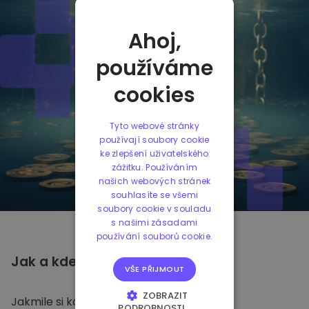
Ahoj,
používáme
cookies
Tyto webové stránky
používají soubory cookie
ke zlepšení uživatelského
zážitku. Používáním
našich webových stránek
souhlasíte se všemi
soubory cookie v souladu
s našimi zásadami
používání souborů cookie.
Jak a kde
ukládat
Dai
VŠE PŘIJMOUT
ZOBRAZIT
Jakmile si koupíte Dai na
Kriptomatu
,
PODROBNOSTI