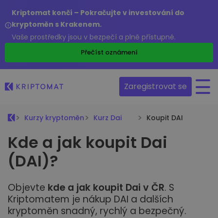
Kriptomat končí – Pokračujte v investování do
kryptoměn s Krakenem.
Vaše prostředky jsou v bezpečí a plně přístupné.
Přečíst oznámení
Zaregistrovat se
Kurzy kryptoměn
Kurz Dai
Koupit DAI
Kde a jak koupit Dai
(DAI)?
Objevte
kde a jak koupit Dai v ČR
. S
Kriptomatem je nákup DAI a dalších
kryptoměn snadný, rychlý a bezpečný.