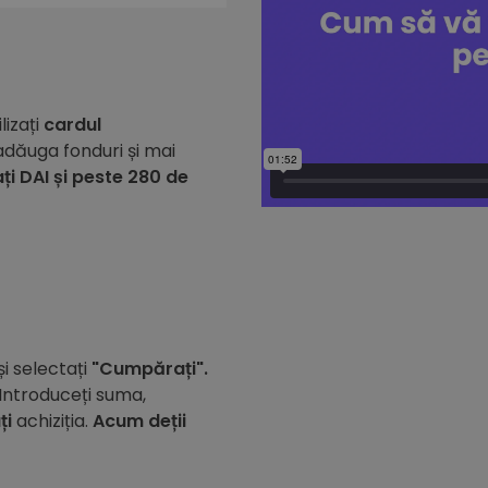
lizați
cardul
dăuga fonduri și mai
i DAI și peste 280 de
i selectați
"Cumpărați".
 Introduceți suma,
ți
achiziția.
Acum deții