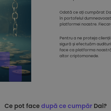
Odată ce ați cumpărat Da
în portofelul dumneavoastr
platformei noastre. Fiecare
Pentru a ne proteja clienții
sigură și efectuăm auditur
face ca platforma noastră 
altor criptomonede.
Ce pot face
după ce cumpăr
Dai?