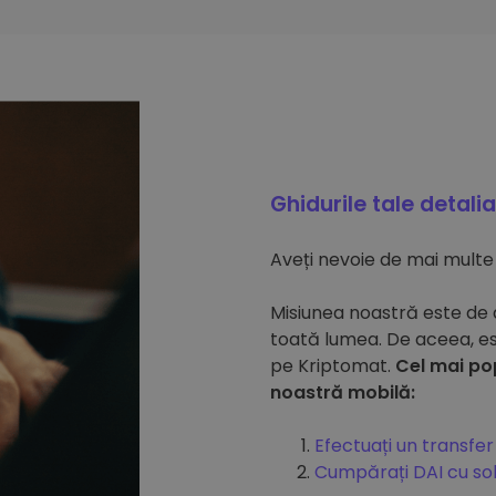
Ghidurile tale detali
Aveți nevoie de mai multe
Misiunea noastră este de
toată lumea. De aceea, e
pe Kriptomat.
Cel mai po
noastră mobilă:
Efectuați un transfe
Cumpărați DAI cu so