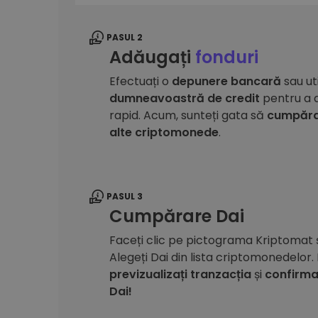
PASUL 2
Adăugați
fonduri
Efectuați o
depunere bancară
sau uti
dumneavoastră de credit
pentru a a
rapid. Acum, sunteți gata să
cumpăraț
alte criptomonede
.
PASUL 3
Cumpărare Dai
Faceți clic pe pictograma Kriptomat ș
Alegeți Dai din lista criptomonedelor.
previzualizați tranzacția
și
confirma
Dai!