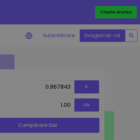
Citește anunțul
Autentificare
Înregistrați–vă
etoanele
€
DAI
ță
Cumpărare Dai