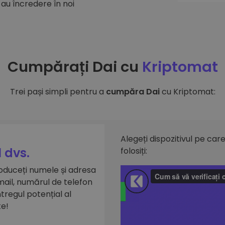
 au încredere în noi
Cumpărați Dai cu
Kriptomat
Trei pași simpli pentru a
cumpăra Dai
cu Kriptomat:
Alegeți dispozitivul pe care 
 dvs.
folosiți:
roduceți numele și adresa
mail, numărul de telefon
întregul potențial al
te!