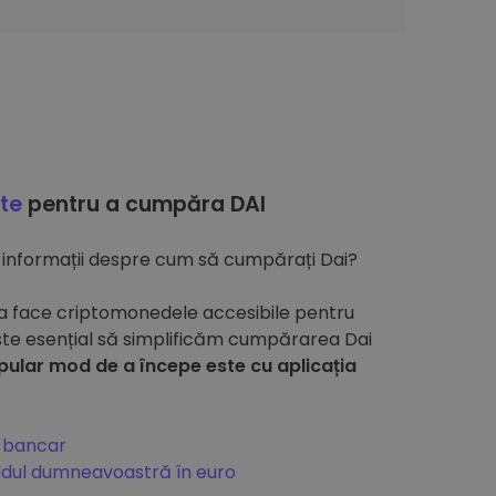
ate
pentru a cumpăra DAI
 informații despre cum să cumpărați Dai?
 a face criptomonedele accesibile pentru
ste esențial să simplificăm cumpărarea Dai
pular mod de a începe este cu aplicația
r bancar
ldul dumneavoastră în euro