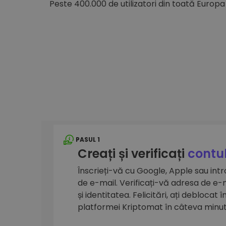
Peste 400.000 de utilizatori din toată Europa
Explorator de investiții
Găsește-ți strategia cripto
PASUL 1
Creați și verificați
contul
Înscrieți-vă cu Google, Apple sau int
de e-mail. Verificați-vă adresa de e-
și identitatea. Felicitări, ați deblocat 
platformei Kriptomat în câteva minu