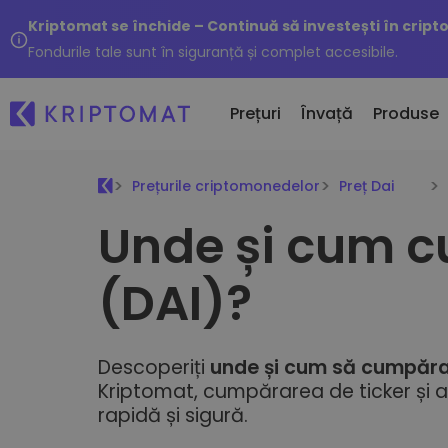
Kriptomat se închide – Continuă să investești în cript
Fondurile tale sunt în siguranță și complet accesibile.
Prețuri
Învață
Produse
Prețurile criptomonedelor
Preț Dai
Adăug
Unde și cum 
Toate Prețurile
Cumpără și Vinde Cripto
Jetoan
Peste 300 de criptomonede
Cumpără 300+ criptomonede
Kripto
(DAI)?
Top Câștigători & Pierzători
Schimbă Cripto
Dacă 
Oportunități de investiții
1000+ opțiuni de perechi
…
...astăz
Portofolii Inteligente
Calea deșteaptă pentru investiții
Descoperiți
unde și cum să cumpăra
cripto
Kriptomat, cumpărarea de ticker și 
Portofel Kriptomat
rapidă și sigură.
Un portofel cripto sigur și simplu