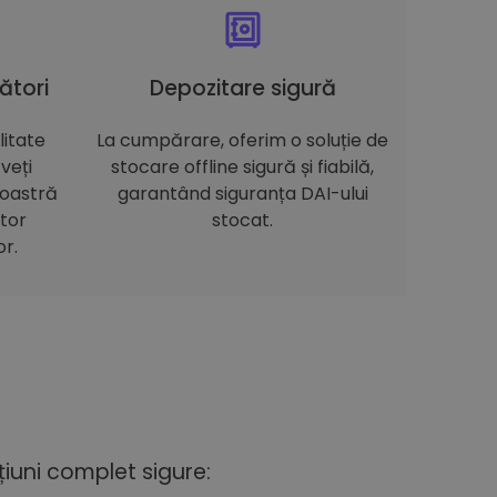
ători
Depozitare sigură
itate
La cumpărare, oferim o soluție de
veți
stocare offline sigură și fiabilă,
noastră
garantând siguranța DAI-ului
itor
stocat.
or.
iuni complet sigure: