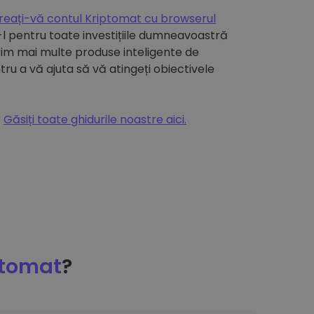
reați-vă contul Kriptomat cu browserul
ți-l pentru toate investițiile dumneavoastră
im mai multe produse inteligente de
ntru a vă ajuta să vă atingeți obiectivele
?
Găsiți toate ghidurile noastre aici.
ptomat
?