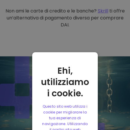
Non ami le carte di credito e le banche?
Skrill
ti offre
un’alternativa di pagamento diversa per comprare
DAI.
Ehi,
utilizziamo
i cookie.
Questo sito web utilizza i
cookie per migliorare la
tua esperienza di
navigazione. Utilizzando
il nostro sito web