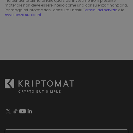
indipendente prima di fare qualsiasi investimento. Il presente
materiale non deve essere inteso come una consulenza finanziaria.
Per maggiori informazioni, consulta i nostri
Termini del servizio
e le
Avvertenze sui rischi
.