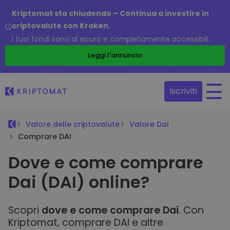
Kriptomat sta chiudendo – Continua a investire in
criptovalute con Kraken.
I tuoi fondi sono al sicuro e completamente accessibili.
Leggi l'annuncio
Iscriviti
Valore delle criptovalute
Valore Dai
Comprare DAI
Dove e come comprare
Dai (DAI) online?
Scopri
dove e come comprare Dai
. Con
Kriptomat, comprare DAI e altre