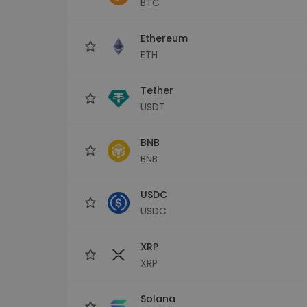
BTC
Průzkumník investic
Najdi svou krypto strategii
Ethereum
ETH
Tether
USDT
BNB
BNB
USDC
USDC
XRP
XRP
Solana