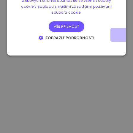
webových stránek souhlasíte se všemi soubory
cookie v souladu s našimi zásadami používání
1.180000 €
+1.90%
3.2B €
souborů cookie.
VŠE PŘIJMOUT
ZOBRAZIT PODROBNOSTI
NEZBYTNĚ NUTNÉ SOUBORY
VÝKONOVÉ SOUBORY
SOUBORY CÍLENÍ
FUNKČNÍ SOUBORY