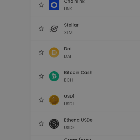
Chainlink
LINK
Stellar
XLM
Dai
DAI
Bitcoin Cash
BCH
USD1
USD1
Ethena USDe
USDE
Gram (prev.