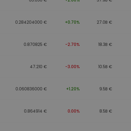
0.284204000 €
+0.70%
27.0B €
0.870825 €
-2.70%
18.3B €
47.210 €
-3.00%
10.5B €
0.060836000 €
+1.20%
9.5B €
0.864914 €
0.00%
8.5B €