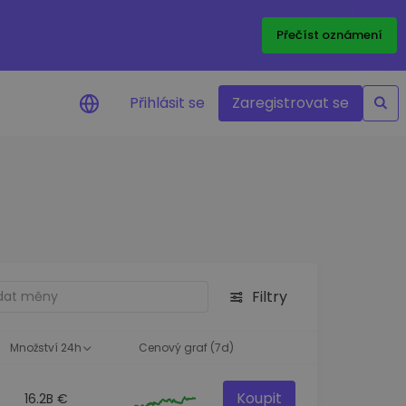
Přečíst oznámení
Přihlásit se
Zaregistrovat se
nění na cenu
ace cen vašich oblíbených
v reálném čase
e aktiva
nvestiční příležitosti
Filtry
a portfolia
oznatky pro ideální
st
Množství 24h
Cenový graf (7d)
Koupit
16.2B €