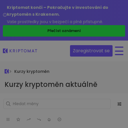
Kriptomat končí – Pokračujte v investování do
kryptoměn s Krakenem.
Vaše prostředky jsou v bezpečí a plně přístupné.
Přečíst oznámení
Zaregistrovat se
Kurzy kryptoměn
Kurzy kryptoměn aktuálně