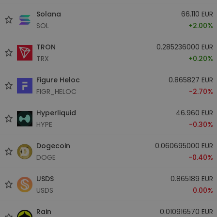
Solana
66.110 EUR
SOL
+2.00%
TRON
0.285236000 EUR
TRX
+0.20%
Figure Heloc
0.865827 EUR
FIGR_HELOC
-2.70%
Hyperliquid
46.960 EUR
HYPE
-0.30%
Dogecoin
0.060695000 EUR
DOGE
-0.40%
USDS
0.865189 EUR
USDS
0.00%
Rain
0.010916570 EUR