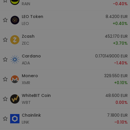
RAIN
-0.40%
LEO Token
8.4200 EUR
LEO
+0.40%
Zcash
452.170 EUR
ZEC
+3.70%
Cardano
0.170149000 EUR
ADA
-1.40%
Monero
329.550 EUR
XMR
+0.10%
WhiteBIT Coin
48.600 EUR
WBT
0.00%
Chainlink
7.1800 EUR
LINK
-0.10%