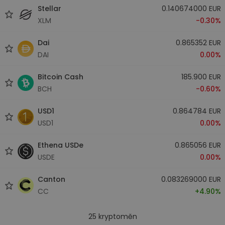
Stellar
0.140674000 EUR
XLM
-0.30%
Dai
0.865352 EUR
DAI
0.00%
Bitcoin Cash
185.900 EUR
BCH
-0.60%
USD1
0.864784 EUR
USD1
0.00%
Ethena USDe
0.865056 EUR
USDE
0.00%
Canton
0.083269000 EUR
CC
+4.90%
25
kryptoměn