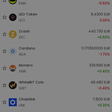
RAIN
-0.50%
LEO Token
8.4300 EUR
LEO
0.00%
Zcash
440.730 EUR
ZEC
+0.50%
Cardano
0.170550000 EUR
ADA
-1.70%
Monero
329.690 EUR
XMR
+0.40%
WhiteBIT Coin
48.480 EUR
WBT
-0.40%
Chainlink
7.1500 EUR
LINK
+0.30%