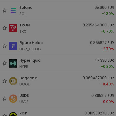
Solana
65.660 EUR
SOL
+1.30%
TRON
0.285464000 EUR
TRX
+0.70%
Figure Heloc
0.865827 EUR
FIGR_HELOC
-2.70%
Hyperliquid
47.330 EUR
HYPE
+0.80%
Dogecoin
0.060437000 EUR
DOGE
-0.40%
USDS
0.865217 EUR
USDS
0.00%
Rain
0.010939270 EUR