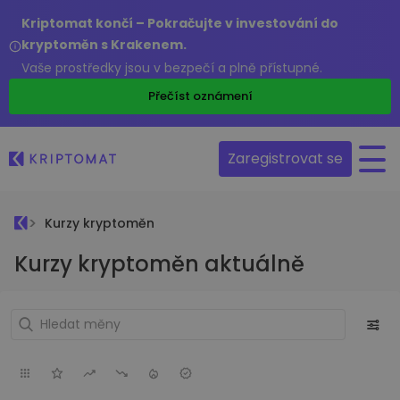
Kriptomat končí – Pokračujte v investování do
kryptoměn s Krakenem.
Vaše prostředky jsou v bezpečí a plně přístupné.
Přečíst oznámení
Zaregistrovat se
Kurzy kryptoměn
Kurzy kryptoměn aktuálně