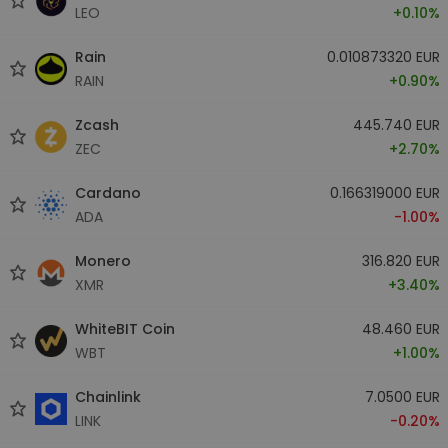
LEO
+0.10%
Rain
0.010873320 EUR
RAIN
+0.90%
Zcash
445.740 EUR
ZEC
+2.70%
Cardano
0.166319000 EUR
ADA
-1.00%
Monero
316.820 EUR
XMR
+3.40%
WhiteBIT Coin
48.460 EUR
WBT
+1.00%
Chainlink
7.0500 EUR
LINK
-0.20%