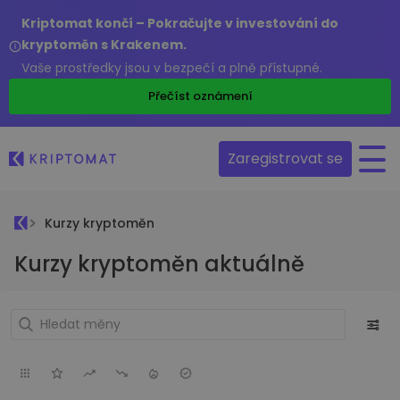
Kriptomat končí – Pokračujte v investování do
kryptoměn s Krakenem.
Vaše prostředky jsou v bezpečí a plně přístupné.
Přečíst oznámení
Zaregistrovat se
Kurzy kryptoměn
Kurzy kryptoměn aktuálně