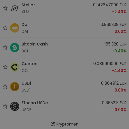
Stellar
0.142647000 EUR
XLM
-2.40%
Dai
0.865338 EUR
DAI
0.00%
Bitcoin Cash
185.320 EUR
BCH
+0.40%
Canton
0.089991000 EUR
CC
-4.40%
USD1
0.864912 EUR
USD1
0.00%
Ethena USDe
0.865215 EUR
USDE
0.00%
25
kryptoměn