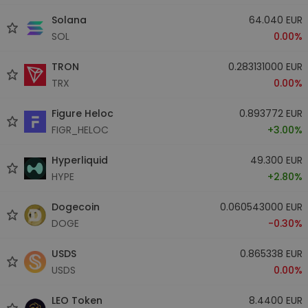
Solana
64.040 EUR
SOL
0.00%
TRON
0.283131000 EUR
TRX
0.00%
Figure Heloc
0.893772 EUR
FIGR_HELOC
+3.00%
Hyperliquid
49.300 EUR
HYPE
+2.80%
Dogecoin
0.060543000 EUR
DOGE
-0.30%
USDS
0.865338 EUR
USDS
0.00%
LEO Token
8.4400 EUR