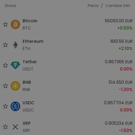
/
Divisa
Precio
Cambiar 24h
Bitcoin
56093.00 EUR
BTC
+0.50%
Ethereum
1661.56 EUR
ETH
+2.10%
Tether
0.867365 EUR
USDT
0.00%
BNB
514.650 EUR
BNB
-1.30%
USDC
0.867704 EUR
USDC
0.00%
XRP
0.905334 EUR
XRP
-1.50%