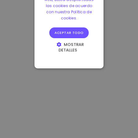
las cookies de acuerdo
con nuestra Política de
cookies.
ACEPTAR TODO
MOSTRAR
DETALLES
COOKIES
ESTRICTAMENTE
NECESARIAS
COOKIES DE
RENDIMIENTO
COOKIES DE
PREFERENCIAS
COOKIES DE
FUNCIONALIDAD