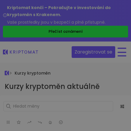
Kriptomat končí – Pokračujte v investování do
kryptoměn s Krakenem.
Vaše prostředky jsou v bezpečí a plně přístupné.
Přečíst oznámení
Zaregistrovat se
Kurzy kryptoměn
Kurzy kryptoměn aktuálně