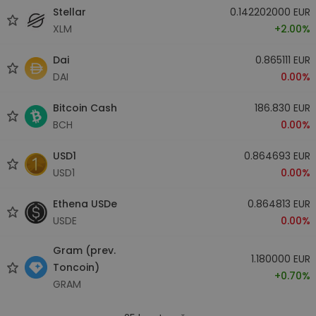
Stellar
0.142202000 EUR
XLM
+2.00%
Dai
0.865111 EUR
DAI
0.00%
Bitcoin Cash
186.830 EUR
BCH
0.00%
USD1
0.864693 EUR
USD1
0.00%
Ethena USDe
0.864813 EUR
USDE
0.00%
Gram (prev.
1.180000 EUR
Toncoin)
+0.70%
GRAM