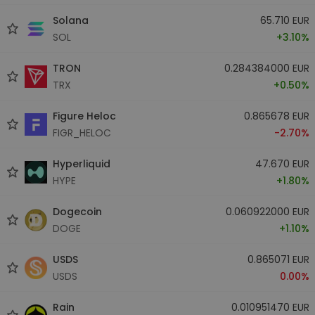
Solana
65.710 EUR
SOL
+3.10%
TRON
0.284384000 EUR
TRX
+0.50%
Figure Heloc
0.865678 EUR
FIGR_HELOC
-2.70%
Hyperliquid
47.670 EUR
HYPE
+1.80%
Dogecoin
0.060922000 EUR
DOGE
+1.10%
USDS
0.865071 EUR
USDS
0.00%
Rain
0.010951470 EUR