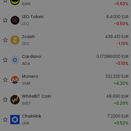
RAIN
-0.60%
LEO Token
8.4000 EUR
LEO
-0.50%
Zcash
438.410 EUR
ZEC
-1.10%
Cardano
0.173186000 EUR
ADA
-0.10%
Monero
332.320 EUR
XMR
+4.30%
WhiteBIT Coin
48.690 EUR
WBT
+0.20%
Chainlink
7.2200 EUR
LINK
+0.50%