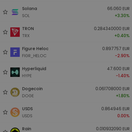
Solana
66.060 EUR
SOL
+3.30%
TRON
0.284340000 EUR
TRX
+0.40%
Figure Heloc
0.897757 EUR
FIGR_HELOC
-2.90%
Hyperliquid
47.600 EUR
HYPE
-1.40%
Dogecoin
0.061708000 EUR
DOGE
+1.80%
USDS
0.864946 EUR
USDS
0.00%
Rain
0.010932090 EUR