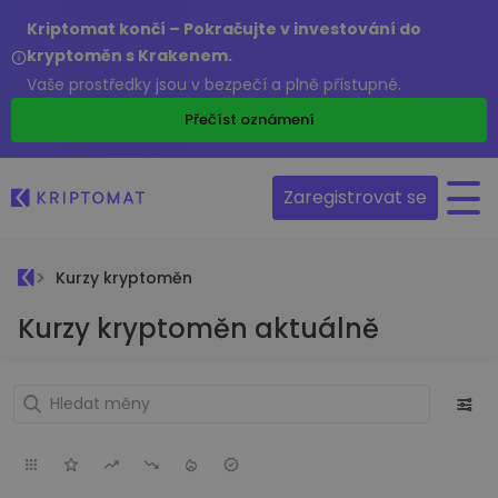
Kriptomat končí – Pokračujte v investování do
kryptoměn s Krakenem.
Vaše prostředky jsou v bezpečí a plně přístupné.
Přečíst oznámení
Zaregistrovat se
Kurzy kryptoměn
Kurzy kryptoměn aktuálně