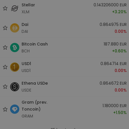
Stellar
0.143206000 EUR
XLM
+3.20%
Dai
0.864975 EUR
DAI
0.00%
Bitcoin Cash
187.880 EUR
BCH
+0.60%
USD1
0.864714 EUR
USD1
0.00%
Ethena USDe
0.864672 EUR
USDE
0.00%
Gram (prev.
1.180000 EUR
Toncoin)
+1.50%
GRAM