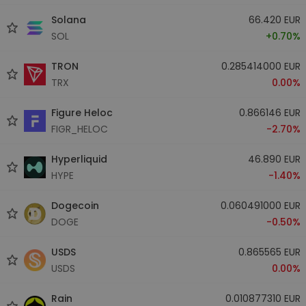
Solana
66.420 EUR
SOL
+0.70%
TRON
0.285414000 EUR
TRX
0.00%
Figure Heloc
0.866146 EUR
FIGR_HELOC
-2.70%
Hyperliquid
46.890 EUR
HYPE
-1.40%
Dogecoin
0.060491000 EUR
DOGE
-0.50%
USDS
0.865565 EUR
USDS
0.00%
Rain
0.010877310 EUR