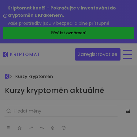
Kriptomat končí – Pokračujte v investování do
kryptoměn s Krakenem.
Vaše prostředky jsou v bezpečí a plně přístupné.
Přečíst oznámení
Zaregistrovat se
Kurzy kryptoměn
Kurzy kryptoměn aktuálně