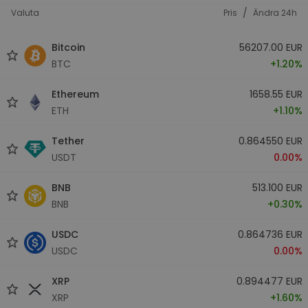
/
Valuta
Pris
Ändra 24h
Bitcoin
56207.00 EUR
BTC
+1.20%
Ethereum
1658.55 EUR
ETH
+1.10%
Tether
0.864550 EUR
USDT
0.00%
BNB
513.100 EUR
BNB
+0.30%
USDC
0.864736 EUR
USDC
0.00%
XRP
0.894477 EUR
XRP
+1.60%