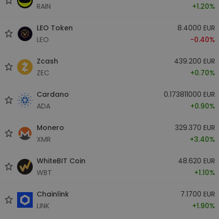
RAIN
+1.20%
LEO Token
8.4000 EUR
LEO
-0.40%
Zcash
439.200 EUR
ZEC
+0.70%
Cardano
0.173811000 EUR
ADA
+0.90%
Monero
329.370 EUR
XMR
+3.40%
WhiteBIT Coin
48.620 EUR
WBT
+1.10%
Chainlink
7.1700 EUR
LINK
+1.90%