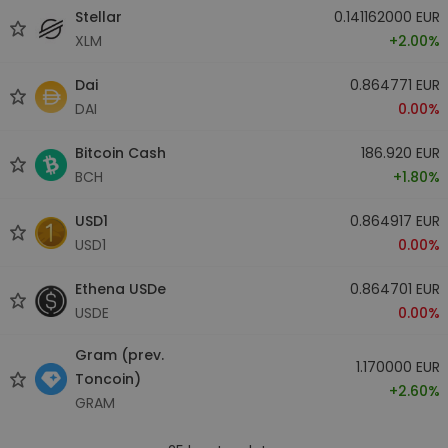
Stellar
0.141162000 EUR
XLM
+2.00%
Dai
0.864771 EUR
DAI
0.00%
Bitcoin Cash
186.920 EUR
BCH
+1.80%
USD1
0.864917 EUR
USD1
0.00%
Ethena USDe
0.864701 EUR
USDE
0.00%
Gram (prev.
1.170000 EUR
Toncoin)
+2.60%
GRAM