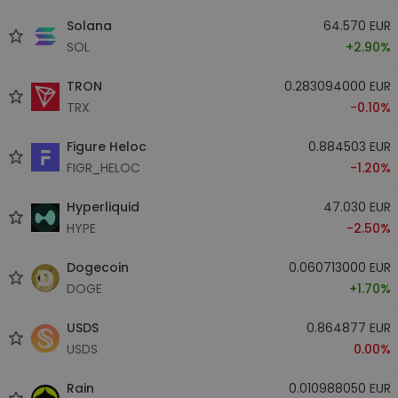
Solana
64.570 EUR
SOL
+2.90%
TRON
0.283094000 EUR
TRX
-0.10%
Figure Heloc
0.884503 EUR
FIGR_HELOC
-1.20%
Hyperliquid
47.030 EUR
HYPE
-2.50%
Dogecoin
0.060713000 EUR
DOGE
+1.70%
USDS
0.864877 EUR
USDS
0.00%
Rain
0.010988050 EUR