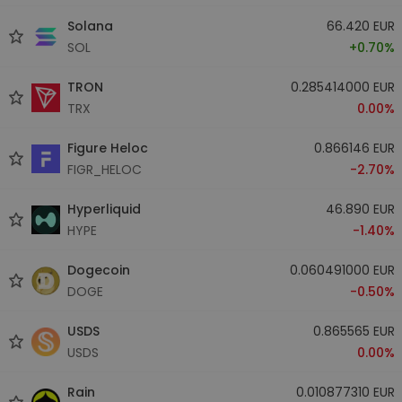
Solana
66.420 EUR
SOL
+0.70%
TRON
0.285414000 EUR
TRX
0.00%
Figure Heloc
0.866146 EUR
FIGR_HELOC
-2.70%
Hyperliquid
46.890 EUR
HYPE
-1.40%
Dogecoin
0.060491000 EUR
DOGE
-0.50%
USDS
0.865565 EUR
USDS
0.00%
Rain
0.010877310 EUR