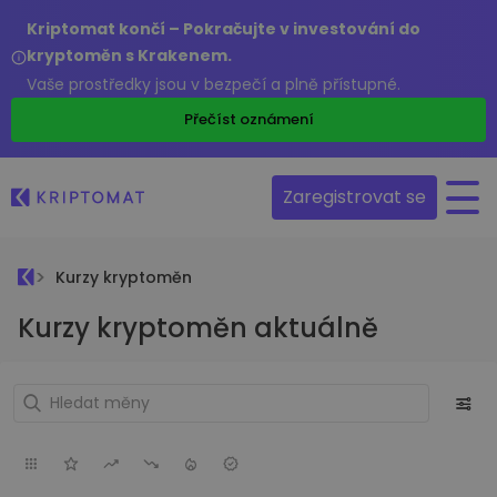
Kriptomat končí – Pokračujte v investování do
kryptoměn s Krakenem.
Vaše prostředky jsou v bezpečí a plně přístupné.
Přečíst oznámení
Zaregistrovat se
Kurzy kryptoměn
Kurzy kryptoměn aktuálně