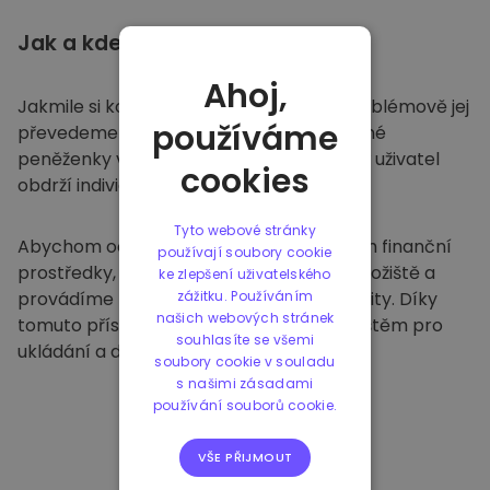
Jak a kde
ukládat
Ahoj,
Jakmile si koupíte na
Kriptomatu
, bezproblémově jej
používáme
převedeme do vaší vyhrazené a bezpečné
peněženky v rámci naší platformy. Každý uživatel
cookies
obdrží individuální peněženku.
Tyto webové stránky
Abychom ochránili naše zákazníky a jejich finanční
používají soubory cookie
prostředky, nabízíme bezpečné offline úložiště a
ke zlepšení uživatelského
provádíme pravidelné bezpečnostní audity. Díky
zážitku. Používáním
našich webových stránek
tomuto přístupu je naše platforma útočištěm pro
souhlasíte se všemi
ukládání a dalších kryptoměn.
soubory cookie v souladu
s našimi zásadami
používání souborů cookie.
VŠE PŘIJMOUT