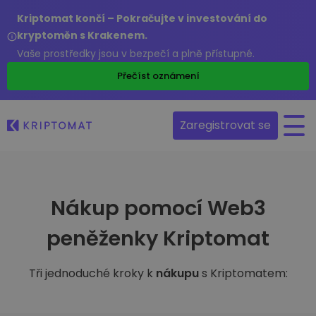
Kriptomat končí – Pokračujte v investování do
kryptoměn s Krakenem.
Vaše prostředky jsou v bezpečí a plně přístupné.
Přečíst oznámení
Zaregistrovat se
Nákup pomocí Web3
peněženky Kriptomat
Tři jednoduché kroky k
nákupu
s Kriptomatem: