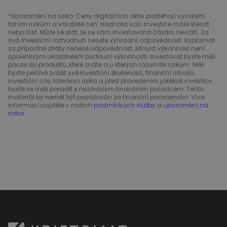
*Upozornění na riziko: Ceny digitálních aktiv podléhají vysokým
tržním rizikům a volatilitě cen. Hodnota vaší investice může klesat
nebo růst. Může se stát, že se vám investovaná částka nevrátí. Za
svá investiční rozhodnutí nesete výhradní odpovědnost. Kriptomat
za případné ztráty nenese odpovědnost. Minulá výkonnost není
spolehlivým ukazatelem budoucí výkonnosti. Investovat byste měli
pouze do produktů, které znáte a u kterých rozumíte rizikům. Měli
byste pečlivě zvážit své investiční zkušenosti, finanční situaci,
investiční cíle, toleranci rizika a před provedením jakékoli investice
byste se měli poradit s nezávislým finančním poradcem. Tento
materiál by neměl být považován za finanční poradenství. Více
informací najdete v našich
podmínkách služby
a
upozornění na
rizika
.