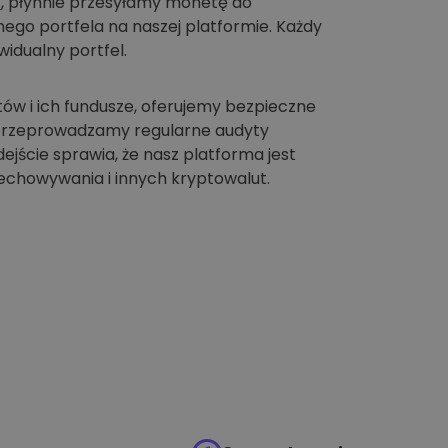
t
, płynnie przesyłamy monetę do
go portfela na naszej platformie. Każdy
idualny portfel.
tów i ich fundusze, oferujemy bezpieczne
 przeprowadzamy regularne audyty
jście sprawia, że nasz platforma jest
chowywania i innych kryptowalut.