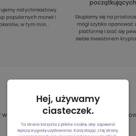
początkującyc
rujemy natychmiastowy
Skupiamy się na prostoci
up popularnych monet i
mógł szybko opanować 
okenów, w tym m.in. .
platformę i stać się p
siebie inwestorem krypto
Metody
płatności
Hej, używamy
ciasteczek.
w Kriptomat, masz dostęp do różnych i całkowi
Ta strona korzysta z plików cookie, aby zapewnić
lepszą wygodę użytkowania. Korzystając z tej strony,