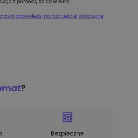
pując z pomocą salda w euro.
zyskaj odpowiedzi na najczęściej zadawane
tomat
?
a
Bezpieczne