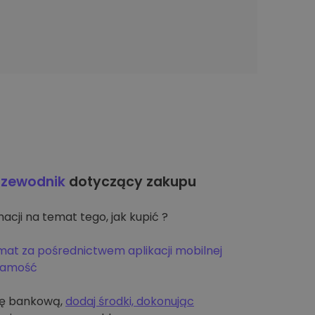
rzewodnik
dotyczący zakupu
acji na temat tego, jak kupić ?
mat za pośrednictwem aplikacji mobilnej
żsamość
tę bankową,
dodaj środki, dokonując