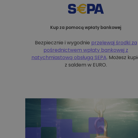
Kup za pomocą wpłaty bankowej
Bezpiecznie i wygodnie
przelewaj środki za
pośrednictwem wpłaty bankowej z
natychmiastową obsługą SEPA
. Możesz kupi
z saldem w EURO.