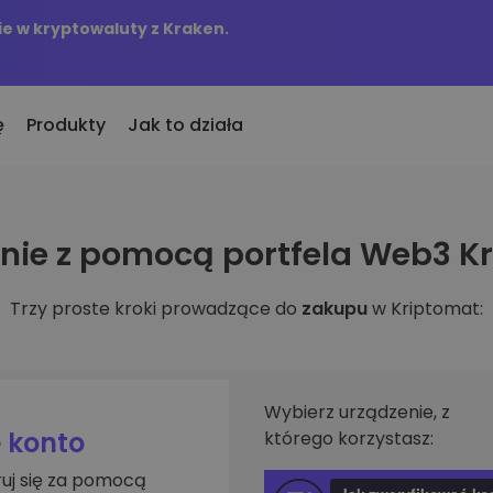
e w kryptowaluty z Kraken.
ę
Produkty
Jak to działa
KriptoEarn
Alerty c
ie z pomocą portfela Web3 K
to
nio dodane
Zdobywaj nagrody za swoje
Aktualizac
okeny dodane do Kriptomat
kryptowaluty
tokenów w 
Trzy proste kroki prowadzące do
zakupu
w Kriptomat:
śli za równowartość
Skarbiec
Przegląd
kupiłbym…
Zachowaj kryptowaluty na swoją
Odkryj moż
 byłoby to warte
przyszłość
Analiza p
Zakup Cykliczny
ie w
Inteligent
Regularnie zaplanowane
Wybierz urządzenie, z
zapewniaj
inwestycje (DCA)
e
konto
którego korzystasz:
fel
ruj się za pomocą