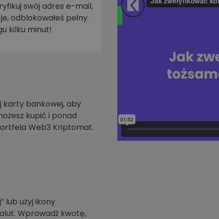
yfikuj swój adres e-mail,
je, odblokowałeś pełny
walut
u kilku minut!
 karty bankowej, aby
możesz kupić i ponad
ortfela Web3 Kriptomat.
” lub użyj ikony
walut. Wprowadź kwotę,