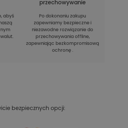
h
przechowywanie
e, abyś
Po dokonaniu zakupu
naszą
zapewniamy bezpieczne i
ewnym
niezawodne rozwiązanie do
walut.
przechowywania offline,
zapewniając bezkompromisową
ochronę .
cie bezpiecznych opcji: