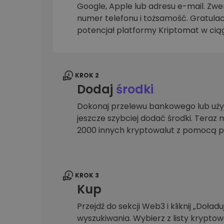
Google, Apple lub adresu e-mail. Zwer
Explorer inwestycji
numer telefonu i tożsamość. Gratulac
Znajdź swoją strategię krypto
potencjał platformy Kriptomat w ciąg
KROK 2
Dodaj
środki
Dokonaj przelewu bankowego lub użyj
jeszcze szybciej dodać środki. Teraz 
2000 innych kryptowalut z pomocą p
KROK 3
Kup
Przejdź do sekcji Web3 i kliknij „Doładuj
wyszukiwania. Wybierz z listy krypto