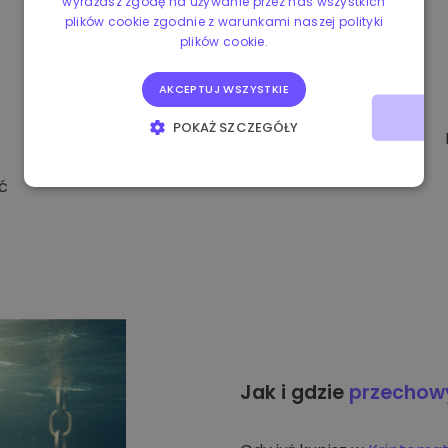
wyrażasz zgodę na używanie przez nas wszystkich
plików cookie zgodnie z warunkami naszej polityki
plików cookie.
AKCEPTUJ WSZYSTKIE
POKAŻ SZCZEGÓŁY
NIEZBĘDNE
WYDAJNOŚĆ
ć
TARGETOWANIE
FUNKCJONALNOŚĆ
Jak i gdzie
przecho