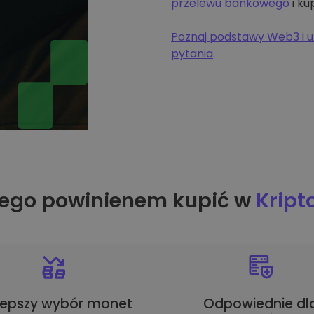
przelewu bankowego
i ku
Poznaj podstawy Web3 i u
pytania
.
ego powinienem kupić w
Krip
lepszy wybór monet
Odpowiednie dl