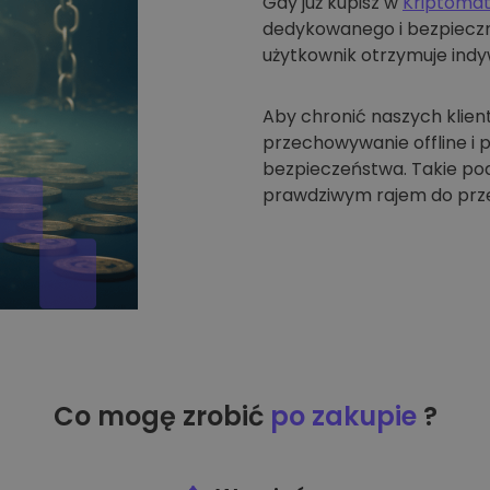
Gdy już kupisz w
Kriptoma
dedykowanego i bezpieczne
użytkownik otrzymuje indyw
Aby chronić naszych klien
przechowywanie offline i
bezpieczeństwa. Takie pode
prawdziwym rajem do prze
Co mogę zrobić
po zakupie
?