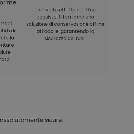
prime
Una volta effettuato il tuo
acquisto, ti forniamo una
ttenti
soluzione di conservazione offline
irti di
affidabile, garantendo la
nte la
sicurezza dei tuoi .
entare
alute
nato.
i assolutamente sicure: