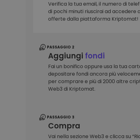
Verifica la tua email, il numero di telef
Scoperta investimenti
di pochi minuti riuscirai ad accedere a 
Trova la tua strategia cryp
offerte dalla piattaforma Kriptomat!
PASSAGGIO 2
Aggiungi
fondi
Fai un bonifico oppure usa la tua cart
depositare fondi ancora più veloceme
per comprare e più di 2000 altre crip
Web3 di Kriptomat.
PASSAGGIO 3
Compra
Vai nella sezione Web3 e clicca su “R