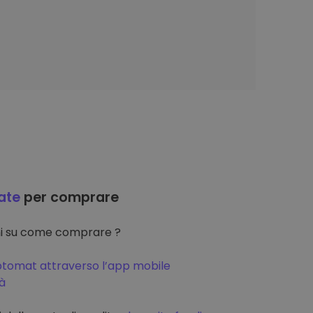
ate
per comprare
oni su come comprare ?
ptomat attraverso l’app mobile
tà