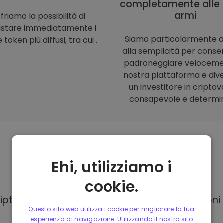
completamente alle 
armi
friamo la possibilità di
istare immediatamente i
Siamo particolarmente a
 token più diffusi, tra cui .
alla semplicità per consent
padroneggiare veloceme
nostra piattaforma e div
un investitore in criptov
consapevole e determi
Ehi, utilizziamo i
Modalità di
pagamento
cookie.
Kriptomat, hai a tua disposizione diverse opzion
Questo sito web utilizza i cookie per migliorare la tua
esperienza di navigazione. Utilizzando il nostro sito