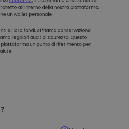
e su
Kriptomat
, li trasferiamo direttamente
rotetto all’interno della nostra piattaforma.
one un wallet personale.
enti e i loro fondi, offriamo conservazione
iamo regolari audit di sicurezza. Questo
 piattaforma un punto di riferimento per
alute.
?