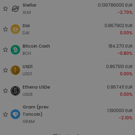
Stellar
0.139786000 EUR
XLM
-2.70%
Dai
0.867902 EUR
DAI
0.00%
Bitcoin Cash
184.270 EUR
BCH
-0.80%
USD1
0.867510 EUR
USD1
0.00%
Ethena USDe
0.867411 EUR
USDE
0.00%
Gram (prev.
1.190000 EUR
Toncoin)
-2.10%
GRAM