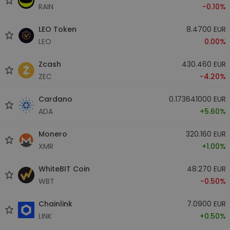
RAIN
-0.10%
LEO Token
8.4700 EUR
LEO
0.00%
Zcash
430.460 EUR
ZEC
-4.20%
Cardano
0.173641000 EUR
ADA
+5.60%
Monero
320.160 EUR
XMR
+1.00%
WhiteBIT Coin
48.270 EUR
WBT
-0.50%
Chainlink
7.0900 EUR
LINK
+0.50%