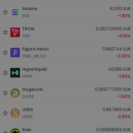
Solana
62.810 EUR
SOL
-1.90%
TRON
0.283723000 EUR
TRX
-0.10%
Figure Heloc
0.883744 EUR
FIGR_HELOC
-3.00%
Hyperliquid
48.580 EUR
HYPE
-1.00%
Dogecoin
0.059777000 EUR
DOGE
-1.50%
USDS
0.867800 EUR
USDS
0.00%
Rain
0.010898960 EUR