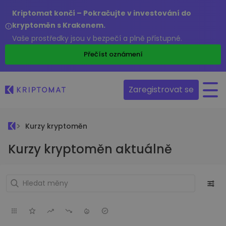
Kriptomat končí – Pokračujte v investování do
kryptoměn s Krakenem.
Vaše prostředky jsou v bezpečí a plně přístupné.
Přečíst oznámení
Zaregistrovat se
Kurzy kryptoměn
Kurzy kryptoměn aktuálně