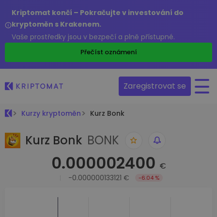
Kriptomat končí – Pokračujte v investování do
kryptoměn s Krakenem.
Vaše prostředky jsou v bezpečí a plně přístupné.
Přečíst oznámení
Zaregistrovat se
Kurzy kryptoměn
Kurz Bonk
Kurz Bonk
BONK
0.000002400
€
-0.000000133121 €
-6.04 %