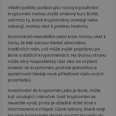
Vládní politiky podporující rozvoj a používání
kryptoměn mohou zvýšit směnný kurz BONK,
zatímco ty, které kryptoměny omezují nebo
zakazují, mohou vést k poklesu hodnoty.
Ekonomická nestabilita nebo krize mohou vést k
tomu, že lidé začnou hledat alternativy
tradičních měn, což může zvýšit poptávku po
Bonk a dalších kryptoměnách. Na druhou stranu
může silný hospodářský růst vést ke zvýšení
investic do kryptoměn, protože jednotlivci a
společnosti hledají nové příležitosti růstu svých
prostředků.
Investování do kryptoměn, jako je Bonk, může
být vzrušující i náročné. Svět kryptoměn se
neustále vyvíjí, proto je důležité držet krok s
informacemi a chápat různé faktory, které mají
na ceny kryptoměn dopad. Vyrazit na cestu do