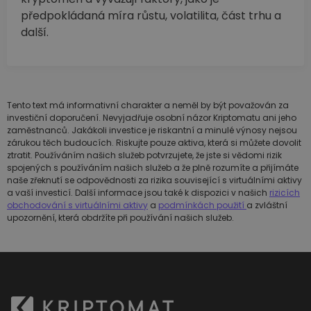
předpokládaná míra růstu, volatilita, část trhu a
další.
Tento text má informativní charakter a neměl by být považován za
investiční doporučení. Nevyjadřuje osobní názor Kriptomatu ani jeho
zaměstnanců. Jakákoli investice je riskantní a minulé výnosy nejsou
zárukou těch budoucích. Riskujte pouze aktiva, která si můžete dovolit
ztratit. Používáním našich služeb potvrzujete, že jste si vědomi rizik
spojených s používáním našich služeb a že plně rozumíte a přijímáte
naše zřeknutí se odpovědnosti za rizika související s virtuálními aktivy
a vaší investicí. Další informace jsou také k dispozici v našich
rizicích
obchodování s virtuálními aktivy
a
podmínkách použití
a zvláštní
upozornění, která obdržíte při používání našich služeb.