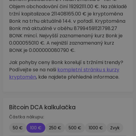
Objem obchodování činí 19292111.00 €. Na základě
tržní kapitalizace 211408165.00 € je kryptoměna
Bonk na trhu aktuálně 144. v pořadí. Kryptoměna
Bonk má aktuálně v oběhu 87994591121798.27
BONK mincí. Nejvyšší zaznamenaný kurz Bonk je
0.000055010 €. A nejnižší zaznamenaný kurz
BONK je 0.000000080790 €.
Jak pohyby ceny Bonk korelují s tržními trendy?
Podívejte se na naši
kompletní stránku s kurzy
kryptoměn
, kde najdete přehledné informace.
Bitcoin DCA kalkulačka
Částka nákupu:
50 €
100 €
250 €
500 €
1000 €
Zvyk