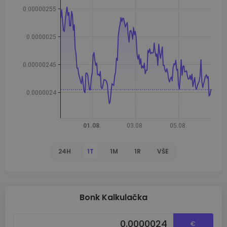
24H
1T
1M
1R
VŠE
Bonk Kalkulačka
€