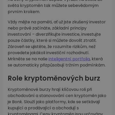
světa kryptoměn tak můžete sebevědomým
prvním krokem.
Vždy mějte na paměti, ať už jste zkušený investor
nebo právě začínáte, základní principy
investování –⁠ diverzifikujte investice, investujte
pouze částky, které si můžete dovolit ztratit.
Zároveň se ujistěte, že rozumíte rizikům, než
provedete jakákoli investiční rozhodnutí.
Mrkněte se na naše
inteligentní portfolia
, která
se automaticky přizpůsobují tržním podmínkám.
Role kryptoměnových burz
Kryptoměnové burzy hrají klíčovou roli při
obchodování a stanovování cen kryptoměn jako
je Bonk. Slouží jako platformy, kde se setkávají
kupující a prodávající a obchodují s
kryptoměnami. Ceny kryptoměn jsou určovány