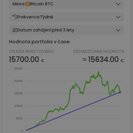
Měna:
Bitcoin BTC
Frekvence:
Týdně
Datum zahájení:
před 3 lety
Hodnota portfolia v čase
CELKEM INVESTOVÁNO
ODHADOVANÁ HODNOTA
15700.00
≈ 15634.00
€
€
25000
20000
15000
10000
5000
0