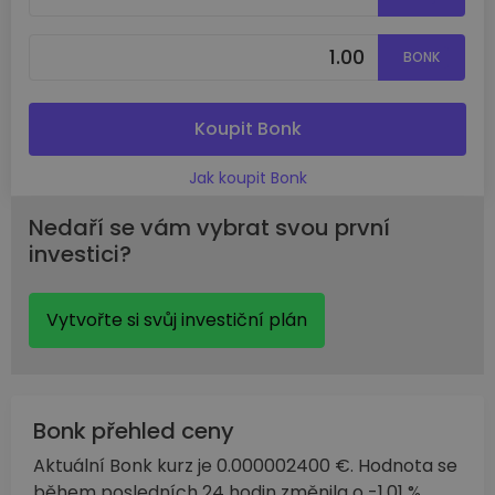
BONK
Koupit Bonk
Jak koupit Bonk
Nedaří se vám vybrat svou první
investici?
Vytvořte si svůj investiční plán
Bonk přehled ceny
Aktuální Bonk kurz je 0.000002400 €. Hodnota se
během posledních 24 hodin změnila o -1.01 %.