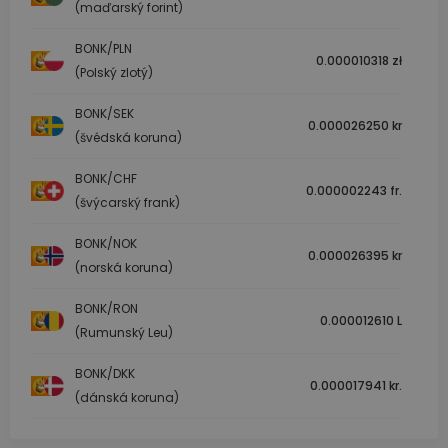
(maďarský forint)
BONK/PLN
0.000010318 zł
(Polský zlotý)
BONK/SEK
0.000026250 kr
(švédská koruna)
BONK/CHF
0.000002243 fr.
(švýcarský frank)
BONK/NOK
0.000026395 kr
(norská koruna)
BONK/RON
0.000012610 L
(Rumunský Leu)
BONK/DKK
0.000017941 kr.
(dánská koruna)