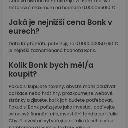
Cenová historie Bonk ukazuje, že Bonk má své
historické maximum na hodnotě 0.000055010 €.
Jaká je nejnižší cena Bonk v
eurech?
Data Kriptomatu potvrzují, že 0.000000080790 €
je nejnižší zaznamenaná hodnota Bonk.
Kolik Bonk bych měl/a
koupit?
Pokud si kupujete tokeny, abyste mohli používat
aplikace nebo hrát hry, prozkoumejte webové
stránky a zjistěte, kolik jich budete potřebovat.
Pokud si Bonk pořizujete jako investici, podívejte
se na své finanční cíle, investiční fond a portfolio.
Chytří investoři vytvářejí portfolia deseti a více
kryptoměn a vyvažují faktory, jako je