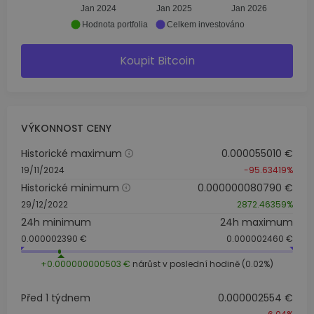
Jan 2024
Jan 2025
Jan 2026
Hodnota portfolia
Celkem investováno
Koupit Bitcoin
VÝKONNOST CENY
Historické maximum
0.000055010 €
19/11/2024
-95.63419%
Historické minimum
0.000000080790 €
29/12/2022
2872.46359%
24h minimum
24h maximum
0.000002390 €
0.000002460 €
+0.000000000503 €
nárůst v poslední hodině (0.02%)
Před 1 týdnem
0.000002554 €