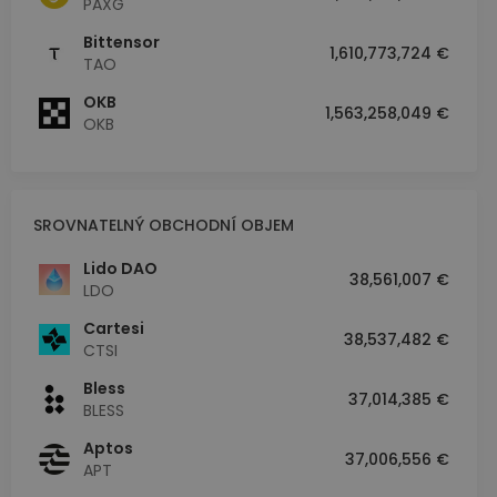
PAXG
Bittensor
1,610,773,724 €
TAO
OKB
1,563,258,049 €
OKB
SROVNATELNÝ OBCHODNÍ OBJEM
Lido DAO
38,561,007 €
LDO
Cartesi
38,537,482 €
CTSI
Bless
37,014,385 €
BLESS
Aptos
37,006,556 €
APT