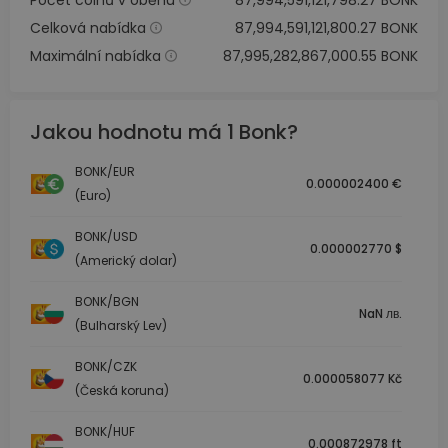
Počet coinů v oběhu
87,994,591,121,798.27 BONK
Celková nabídka
87,994,591,121,800.27 BONK
Maximální nabídka
87,995,282,867,000.55 BONK
Jakou hodnotu má 1 Bonk?
BONK/EUR
0.000002400 €
(Euro)
BONK/USD
0.000002770 $
(Americký dolar)
BONK/BGN
NaN лв.
(Bulharský Lev)
BONK/CZK
0.000058077 Kč
(Česká koruna)
BONK/HUF
0.000872978 ft