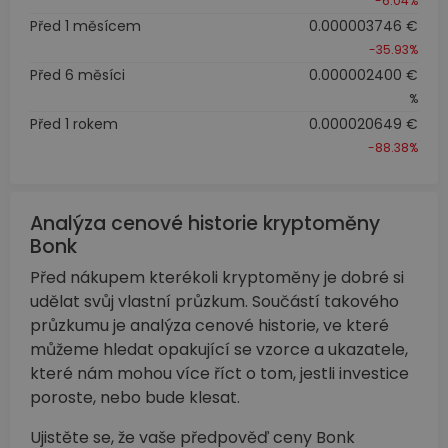
-6.04%
Před 1 měsícem
0.000003746 €
-35.93%
Před 6 měsíci
0.000002400 €
%
Před 1 rokem
0.000020649 €
-88.38%
Analýza cenové historie kryptoměny
Bonk
Před nákupem kterékoli kryptoměny je dobré si
udělat svůj vlastní průzkum. Součástí takového
průzkumu je analýza cenové historie, ve které
můžeme hledat opakující se vzorce a ukazatele,
které nám mohou více říct o tom, jestli investice
poroste, nebo bude klesat.
Ujistěte se, že vaše předpověď ceny Bonk