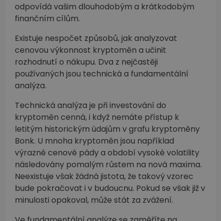
odpovídá vašim dlouhodobým a krátkodobým
finančním cílům.
Existuje nespočet způsobů, jak analyzovat
cenovou výkonnost kryptoměn a učinit
rozhodnutí o nákupu. Dva z nejčastěji
používaných jsou technická a fundamentální
analýza.
Technická analýza je při investování do
kryptoměn cenná, i když nemáte přístup k
letitým historickým údajům v grafu kryptoměny
Bonk. U mnoha kryptoměn jsou například
výrazné cenové pády a období vysoké volatility
následovány pomalým růstem na nová maxima.
Neexistuje však žádná jistota, že takový vzorec
bude pokračovat i v budoucnu. Pokud se však již v
minulosti opakoval, může stát za zvážení.
Ve fundamentální analýze se zaměříte na