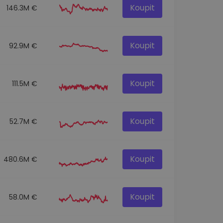
Koupit
146.3M €
Koupit
92.9M €
Koupit
111.5M €
Koupit
52.7M €
Koupit
480.6M €
Koupit
58.0M €