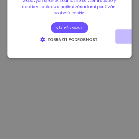
webových stránek souhlasíte se všemi soubory
cookie v souladu s našimi zásadami používání
1.160000 €
-4.10%
3.2B €
souborů cookie.
VŠE PŘIJMOUT
ZOBRAZIT PODROBNOSTI
NEZBYTNĚ NUTNÉ SOUBORY
VÝKONOVÉ SOUBORY
SOUBORY CÍLENÍ
FUNKČNÍ SOUBORY