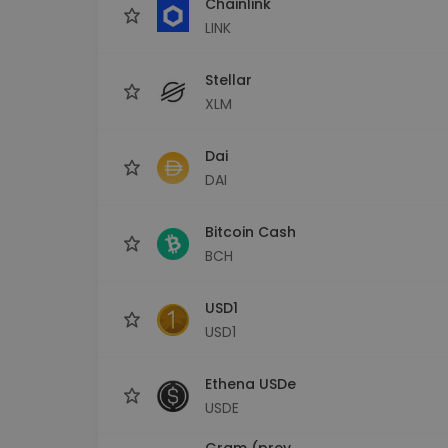
Chainlink
LINK
Stellar
XLM
Dai
DAI
Bitcoin Cash
BCH
USD1
USD1
Ethena USDe
USDE
Gram (prev.