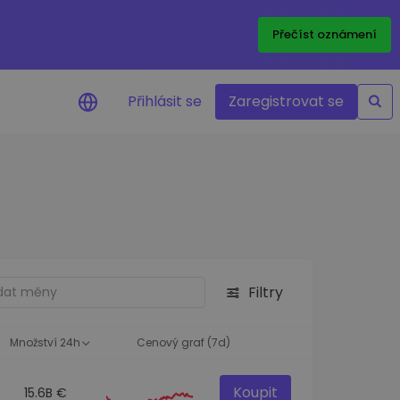
Přečíst oznámení
Přihlásit se
Zaregistrovat se
nění na cenu
ace cen vašich oblíbených
v reálném čase
e aktiva
nvestiční příležitosti
Filtry
a portfolia
oznatky pro ideální
st
Množství 24h
Cenový graf (7d)
Koupit
15.6B €