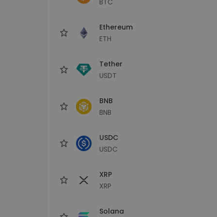
BTC
Průzkumník investic
Najdi svou krypto strategii
Ethereum
ETH
Tether
USDT
BNB
BNB
USDC
USDC
XRP
XRP
Solana