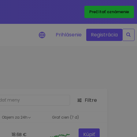
Prečítať oznámenie
Prihlásenie
Registrácia
a na cenu
 ceny vašich
kenov v reálnom
ktíva
Filtre
né príležitosti
fólia
oznatky pre optimálny
Objem za 24h
Graf cien (7 d)
Kúpiť
18.6B €