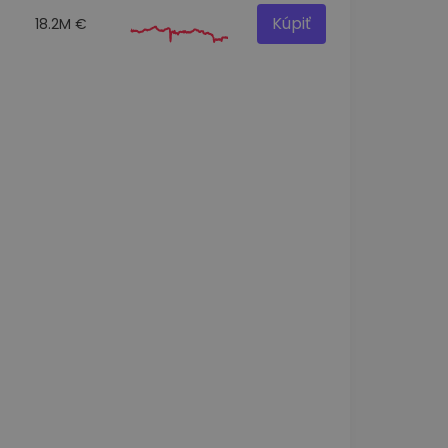
Kúpiť
18.2M €