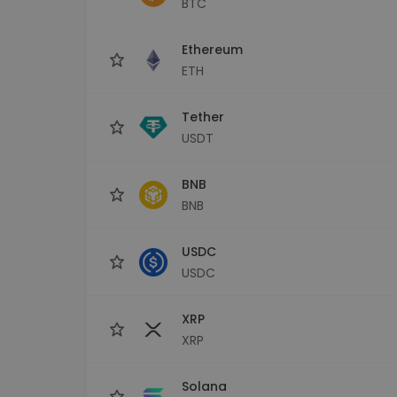
BTC
Investičný prieskumník
Nájdi svoju krypto stratégiu
Ethereum
ETH
Tether
USDT
BNB
BNB
USDC
USDC
XRP
XRP
Solana