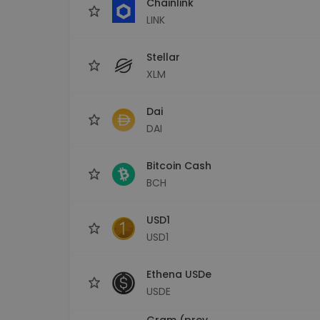
Chainlink
LINK
Stellar
XLM
Dai
DAI
Bitcoin Cash
BCH
USD1
USD1
Ethena USDe
USDE
Gram (prev.