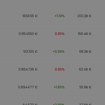
1658.55 €
+1.10%
200.2B €
0.864550 €
0.00%
158.4B €
513.100 €
+0.30%
68.3B €
0.864736 €
0.00%
62.4B €
0.894477 €
+1.60%
55.9B €
64.570 €
+2.90%
37.6B €