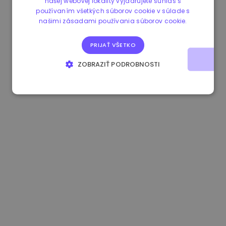
našej webovej lokality vyjadrujete súhlas s
používaním všetkých súborov cookie v súlade s
1.170000 €
+2.60%
3.2B €
našimi zásadami používania súborov cookie.
PRIJAŤ VŠETKO
ZOBRAZIŤ PODROBNOSTI
NEVYHNUTNE POTREBNÉ
VÝKONNOSŤ
CIELENIE
FUNKCIE