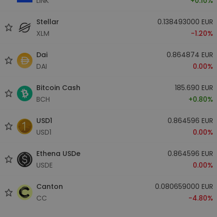
LINK
+0.10%
Stellar
0.138493000 EUR
XLM
-1.20%
Dai
0.864874 EUR
DAI
0.00%
Bitcoin Cash
185.690 EUR
BCH
+0.80%
USD1
0.864596 EUR
USD1
0.00%
Ethena USDe
0.864596 EUR
USDE
0.00%
Canton
0.080659000 EUR
CC
-4.80%