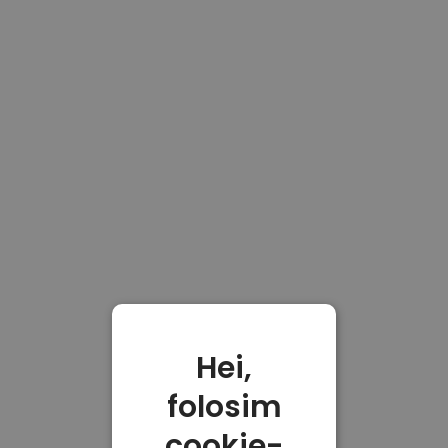
Hei,
folosim
cookie-