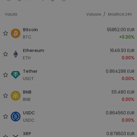
/
Valută
Valoare
Modifică 24h
Bitcoin
55852.00 EUR
BTC
+0.30%
Ethereum
1649.93 EUR
ETH
0.00%
Tether
0.864298 EUR
USDT
0.00%
BNB
511.480 EUR
BNB
0.00%
USDC
0.864560 EUR
USDC
0.00%
XRP
0.878503 EUR