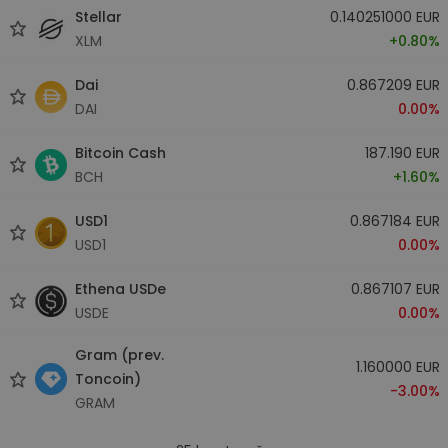
Stellar
0.140251000 EUR
XLM
+0.80%
Dai
0.867209 EUR
DAI
0.00%
Bitcoin Cash
187.190 EUR
BCH
+1.60%
USD1
0.867184 EUR
USD1
0.00%
Ethena USDe
0.867107 EUR
USDE
0.00%
Gram (prev.
1.160000 EUR
Toncoin)
-3.00%
GRAM