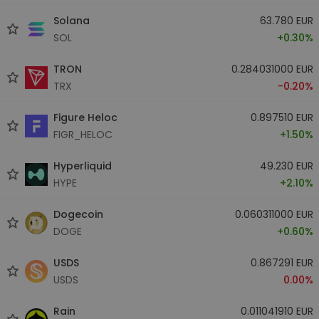
Solana
63.780 EUR
SOL
+0.30%
TRON
0.284031000 EUR
TRX
-0.20%
Figure Heloc
0.897510 EUR
FIGR_HELOC
+1.50%
Hyperliquid
49.230 EUR
HYPE
+2.10%
Dogecoin
0.060311000 EUR
DOGE
+0.60%
USDS
0.867291 EUR
USDS
0.00%
Rain
0.011041910 EUR