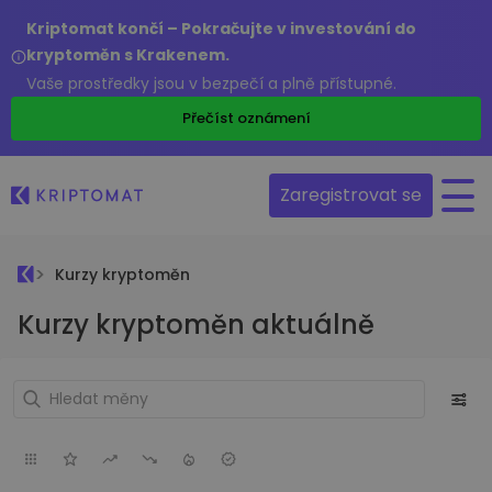
Kriptomat končí – Pokračujte v investování do
kryptoměn s Krakenem.
Vaše prostředky jsou v bezpečí a plně přístupné.
Přečíst oznámení
Zaregistrovat se
Kurzy kryptoměn
Kurzy kryptoměn aktuálně