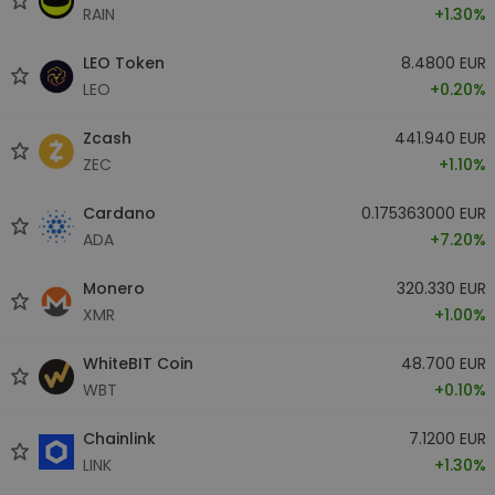
RAIN
+1.30%
LEO Token
8.4800 EUR
LEO
+0.20%
Zcash
441.940 EUR
ZEC
+1.10%
Cardano
0.175363000 EUR
ADA
+7.20%
Monero
320.330 EUR
XMR
+1.00%
WhiteBIT Coin
48.700 EUR
WBT
+0.10%
Chainlink
7.1200 EUR
LINK
+1.30%