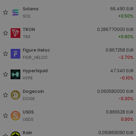
Solana
66.490 EUR
SOL
+0.50%
TRON
0.286770000 EUR
TRX
+0.60%
Figure Heloc
0.867258 EUR
FIGR_HELOC
-2.70%
Hyperliquid
47.340 EUR
HYPE
-0.10%
Dogecoin
0.060580000 EUR
DOGE
-0.30%
USDS
0.865528 EUR
USDS
0.00%
Rain
0.010869090 EUR