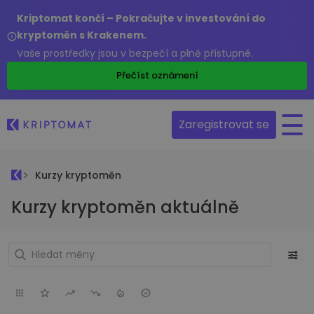
Kriptomat končí – Pokračujte v investování do
kryptoměn s Krakenem.
Vaše prostředky jsou v bezpečí a plně přístupné.
Přečíst oznámení
Zaregistrovat se
Kurzy kryptoměn
Kurzy kryptoměn aktuálně