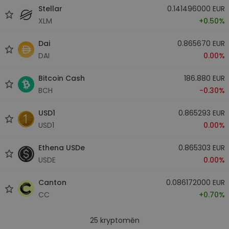
Stellar
0.141496000 EUR
XLM
+0.50%
Dai
0.865670 EUR
DAI
0.00%
Bitcoin Cash
186.880 EUR
BCH
-0.30%
USD1
0.865293 EUR
USD1
0.00%
Ethena USDe
0.865303 EUR
USDE
0.00%
Canton
0.086172000 EUR
CC
+0.70%
25
kryptoměn