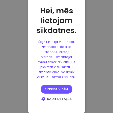
Hei, mēs
lietojam
sīkdatnes.
Šajā tīmekļa vietnē tiek
izmantoti sīkfaili, lai
uzlabotu lietotāju
pieredzi. Izmantojot
mūsu tīmekļa vietni, jūs
piekrītat visu sīkfailu
izmantošanai saskaņā
ar mūsu sīkfailu politiku.
PIEKRIST VISĀM
RĀDĪT DETAĻAS
STRIKTI
NEPIECIEŠAMIE