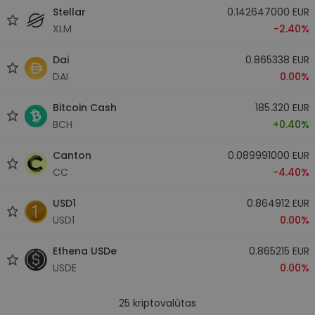
Stellar
0.142647000 EUR
XLM
-2.40%
Dai
0.865338 EUR
DAI
0.00%
Bitcoin Cash
185.320 EUR
BCH
+0.40%
Canton
0.089991000 EUR
CC
-4.40%
USD1
0.864912 EUR
USD1
0.00%
Ethena USDe
0.865215 EUR
USDE
0.00%
25
kriptovalūtas