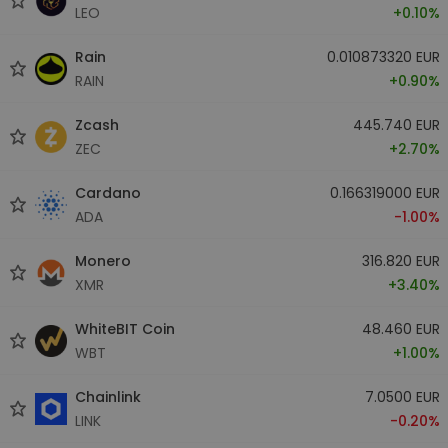
LEO
+0.10%
Rain
0.010873320 EUR
RAIN
+0.90%
Zcash
445.740 EUR
ZEC
+2.70%
Cardano
0.166319000 EUR
ADA
-1.00%
Monero
316.820 EUR
XMR
+3.40%
WhiteBIT Coin
48.460 EUR
WBT
+1.00%
Chainlink
7.0500 EUR
LINK
-0.20%