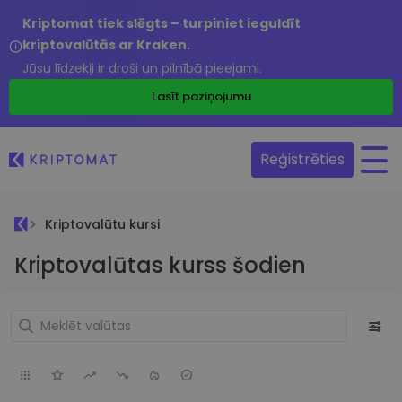
Kriptomat tiek slēgts – turpiniet ieguldīt
kriptovalūtās ar Kraken.
Jūsu līdzekļi ir droši un pilnībā pieejami.
Lasīt paziņojumu
Reģistrēties
Kriptovalūtu kursi
Kriptovalūtas kurss šodien