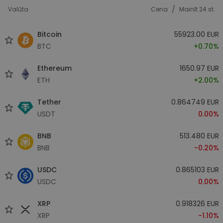
/
Valūta
Cena
Mainīt 24 st.
Bitcoin
55923.00 EUR
BTC
+0.70%
Ethereum
1650.97 EUR
ETH
+2.00%
Tether
0.864749 EUR
USDT
0.00%
BNB
513.480 EUR
BNB
-0.20%
USDC
0.865103 EUR
USDC
0.00%
XRP
0.918326 EUR
XRP
-1.10%