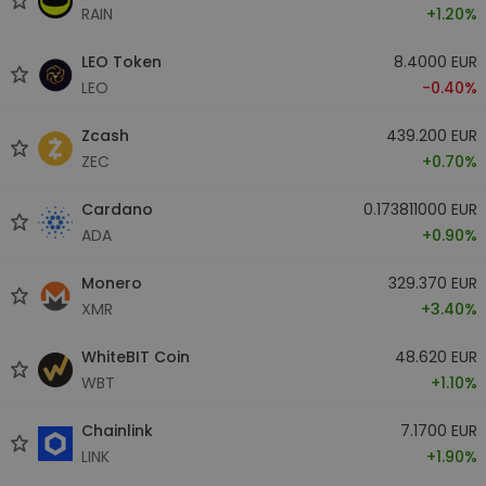
RAIN
+1.20%
LEO Token
8.4000 EUR
LEO
-0.40%
Zcash
439.200 EUR
ZEC
+0.70%
Cardano
0.173811000 EUR
ADA
+0.90%
Monero
329.370 EUR
XMR
+3.40%
WhiteBIT Coin
48.620 EUR
WBT
+1.10%
Chainlink
7.1700 EUR
LINK
+1.90%