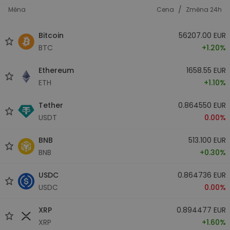
/
Měna
Cena
Změna 24h
Bitcoin
56207.00 EUR
BTC
+1.20%
Ethereum
1658.55 EUR
ETH
+1.10%
Tether
0.864550 EUR
USDT
0.00%
BNB
513.100 EUR
BNB
+0.30%
USDC
0.864736 EUR
USDC
0.00%
XRP
0.894477 EUR
XRP
+1.60%