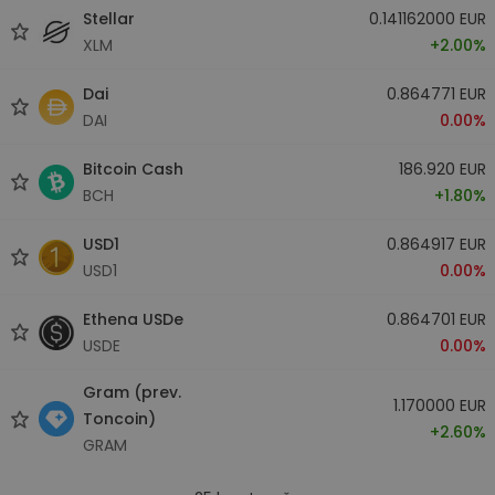
Stellar
0.141162000 EUR
XLM
+2.00%
Dai
0.864771 EUR
DAI
0.00%
Bitcoin Cash
186.920 EUR
BCH
+1.80%
USD1
0.864917 EUR
USD1
0.00%
Ethena USDe
0.864701 EUR
USDE
0.00%
Gram (prev.
1.170000 EUR
Toncoin)
+2.60%
GRAM