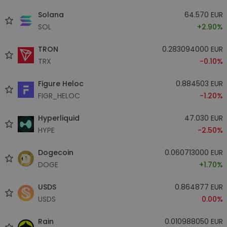
Solana
64.570 EUR
SOL
+2.90%
TRON
0.283094000 EUR
TRX
-0.10%
Figure Heloc
0.884503 EUR
FIGR_HELOC
-1.20%
Hyperliquid
47.030 EUR
HYPE
-2.50%
Dogecoin
0.060713000 EUR
DOGE
+1.70%
USDS
0.864877 EUR
USDS
0.00%
Rain
0.010988050 EUR