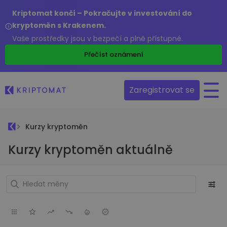
Kriptomat končí – Pokračujte v investování do
kryptoměn s Krakenem.
Vaše prostředky jsou v bezpečí a plně přístupné.
Přečíst oznámení
Zaregistrovat se
Kurzy kryptoměn
Kurzy kryptoměn aktuálně