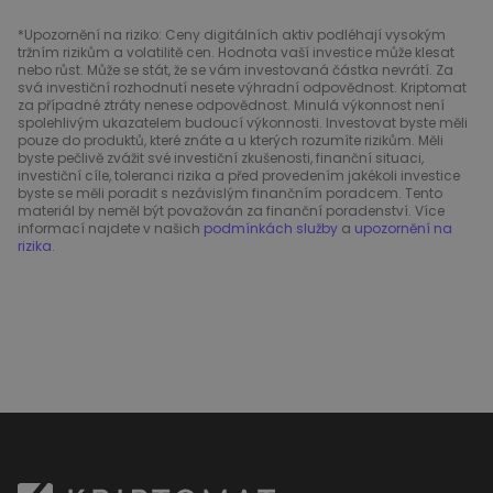
*Upozornění na riziko: Ceny digitálních aktiv podléhají vysokým
tržním rizikům a volatilitě cen. Hodnota vaší investice může klesat
nebo růst. Může se stát, že se vám investovaná částka nevrátí. Za
svá investiční rozhodnutí nesete výhradní odpovědnost. Kriptomat
za případné ztráty nenese odpovědnost. Minulá výkonnost není
spolehlivým ukazatelem budoucí výkonnosti. Investovat byste měli
pouze do produktů, které znáte a u kterých rozumíte rizikům. Měli
byste pečlivě zvážit své investiční zkušenosti, finanční situaci,
investiční cíle, toleranci rizika a před provedením jakékoli investice
byste se měli poradit s nezávislým finančním poradcem. Tento
materiál by neměl být považován za finanční poradenství. Více
informací najdete v našich
podmínkách služby
a
upozornění na
rizika
.