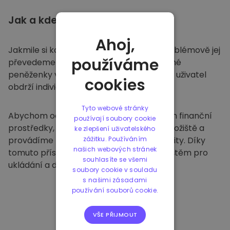
Jak a kde
ukládat
Ahoj,
Jakmile si koupíte na
Kriptomatu
, bezproblémově jej
používáme
převedeme do vaší vyhrazené a bezpečné
peněženky v rámci naší platformy. Každý uživatel
cookies
obdrží individuální peněženku.
Tyto webové stránky
Abychom ochránili naše zákazníky a jejich finanční
používají soubory cookie
prostředky, nabízíme bezpečné offline úložiště a
ke zlepšení uživatelského
provádíme pravidelné bezpečnostní audity. Díky
zážitku. Používáním
našich webových stránek
tomuto přístupu je naše platforma útočištěm pro
souhlasíte se všemi
ukládání a dalších kryptoměn.
soubory cookie v souladu
s našimi zásadami
používání souborů cookie.
VŠE PŘIJMOUT