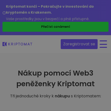
Kriptomat končí – Pokračujte v investování do
kryptoměn s Krakenem.
Vaše prostředky jsou v bezpečí a plně přístupné.
Přečíst oznámení
Zaregistrovat se
Nákup pomocí Web3
peněženky Kriptomat
Tři jednoduché kroky k
nákupu
s Kriptomatem: