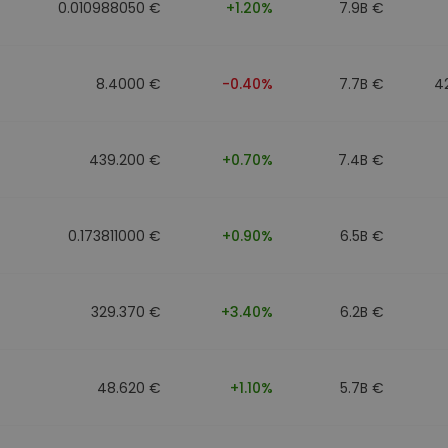
0.010988050 €
+1.20%
7.9B €
8.4000 €
-0.40%
7.7B €
4
439.200 €
+0.70%
7.4B €
0.173811000 €
+0.90%
6.5B €
329.370 €
+3.40%
6.2B €
48.620 €
+1.10%
5.7B €