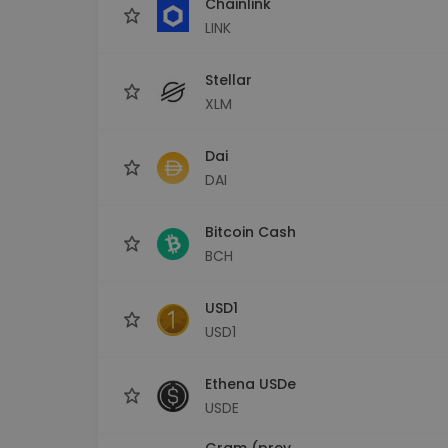
Chainlink
LINK
Stellar
XLM
Dai
DAI
Bitcoin Cash
BCH
USD1
USD1
Ethena USDe
USDE
Gram (prev.