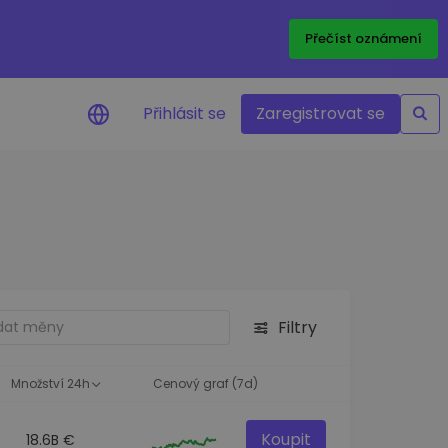
Přečíst oznámení
Přihlásit se
Zaregistrovat se
nění na cenu
ace cen vašich oblíbených
v reálném čase
e aktiva
nvestiční příležitosti
Filtry
a portfolia
oznatky pro ideální
st
Množství 24h
Cenový graf (7d)
Koupit
18.6B €