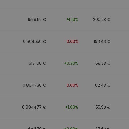
1658.55 €
+1.10%
200.2B €
0.864550 €
0.00%
158.4B €
513.100 €
+0.30%
68.3B €
0.864736 €
0.00%
62.4B €
0.894477 €
+1.60%
55.9B €
64.570 €
+2.90%
37.6B €