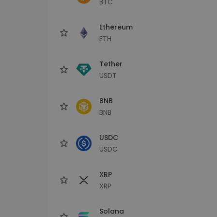
BTC
Průzkumník investic
Najdi svou krypto strategii
Ethereum
ETH
Tether
USDT
BNB
BNB
USDC
USDC
XRP
XRP
Solana