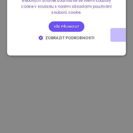
webových stránek souhlasíte se všemi soubory
cookie v souladu s našimi zásadami používání
1.170000 €
+2.60%
3.2B €
souborů cookie.
VŠE PŘIJMOUT
ZOBRAZIT PODROBNOSTI
NEZBYTNĚ NUTNÉ SOUBORY
VÝKONOVÉ SOUBORY
SOUBORY CÍLENÍ
FUNKČNÍ SOUBORY