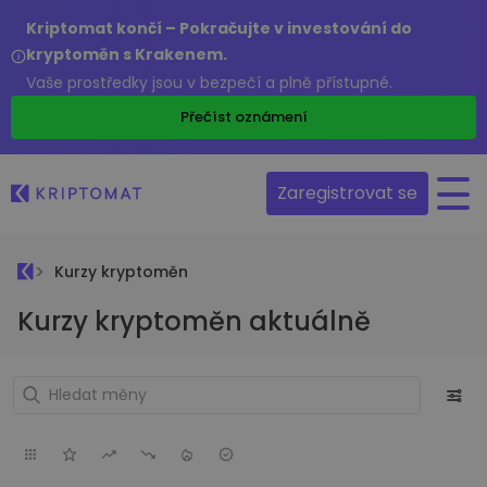
Kriptomat končí – Pokračujte v investování do
kryptoměn s Krakenem.
Vaše prostředky jsou v bezpečí a plně přístupné.
Přečíst oznámení
Zaregistrovat se
Kurzy kryptoměn
Kurzy kryptoměn aktuálně