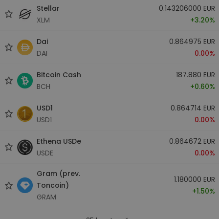
Stellar
0.143206000 EUR
XLM
+3.20%
Dai
0.864975 EUR
DAI
0.00%
Bitcoin Cash
187.880 EUR
BCH
+0.60%
USD1
0.864714 EUR
USD1
0.00%
Ethena USDe
0.864672 EUR
USDE
0.00%
Gram (prev.
1.180000 EUR
Toncoin)
+1.50%
GRAM