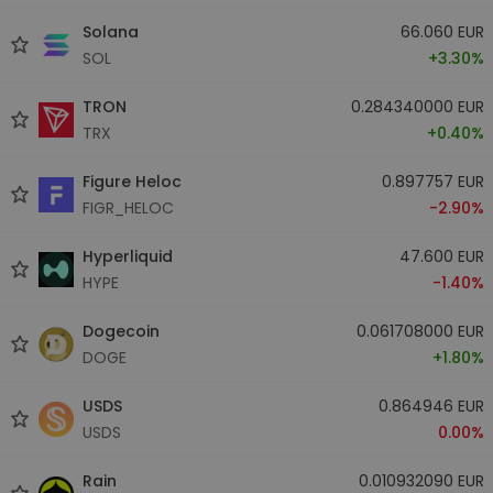
Solana
66.060 EUR
SOL
+3.30%
TRON
0.284340000 EUR
TRX
+0.40%
Figure Heloc
0.897757 EUR
FIGR_HELOC
-2.90%
Hyperliquid
47.600 EUR
HYPE
-1.40%
Dogecoin
0.061708000 EUR
DOGE
+1.80%
USDS
0.864946 EUR
USDS
0.00%
Rain
0.010932090 EUR