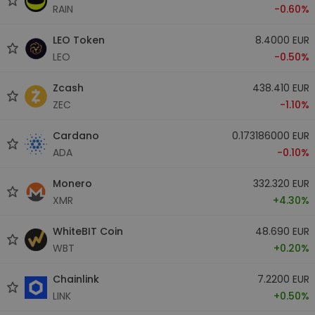
RAIN
-0.60%
LEO Token
8.4000 EUR
LEO
-0.50%
Zcash
438.410 EUR
ZEC
-1.10%
Cardano
0.173186000 EUR
ADA
-0.10%
Monero
332.320 EUR
XMR
+4.30%
WhiteBIT Coin
48.690 EUR
WBT
+0.20%
Chainlink
7.2200 EUR
LINK
+0.50%