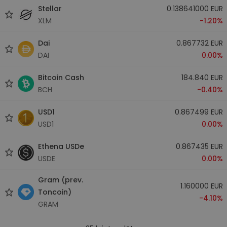
Stellar
0.138641000 EUR
XLM
-1.20%
Dai
0.867732 EUR
DAI
0.00%
Bitcoin Cash
184.840 EUR
BCH
-0.40%
USD1
0.867499 EUR
USD1
0.00%
Ethena USDe
0.867435 EUR
USDE
0.00%
Gram (prev.
1.160000 EUR
Toncoin)
-4.10%
GRAM