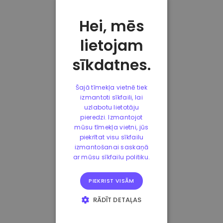
Hei, mēs
lietojam
sīkdatnes.
Šajā tīmekļa vietnē tiek
izmantoti sīkfaili, lai
uzlabotu lietotāju
pieredzi. Izmantojot
mūsu tīmekļa vietni, jūs
piekrītat visu sīkfailu
izmantošanai saskaņā
ar mūsu sīkfailu politiku.
PIEKRIST VISĀM
RĀDĪT DETAĻAS
STRIKTI