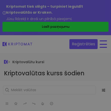
Kriptomat tiek slēgts – turpiniet ieguldīt
kriptovalūtās ar Kraken.
Jūsu līdzekļi ir droši un pilnībā pieejami.
Lasīt paziņojumu
Reģistrēties
Kriptovalūtu kursi
Kriptovalūtas kurss šodien