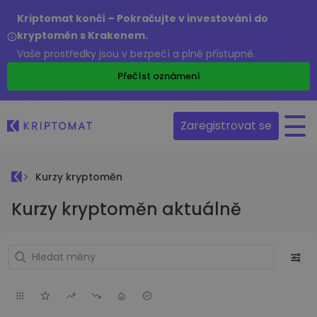
Kriptomat končí – Pokračujte v investování do
kryptoměn s Krakenem.
Vaše prostředky jsou v bezpečí a plně přístupné.
Přečíst oznámení
Zaregistrovat se
Kurzy kryptoměn
Kurzy kryptoměn aktuálně