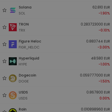
Solana
62.810 EUR
SOL
-1.90%
TRON
0.283723000 EUR
TRX
-0.10%
Figure Heloc
0.883744 EUR
FIGR_HELOC
-3.00%
Hyperliquid
48.580 EUR
HYPE
-1.00%
Dogecoin
0.059777000 EUR
DOGE
-1.50%
USDS
0.867800 EUR
USDS
0.00%
Rain
0.010898960 EUR