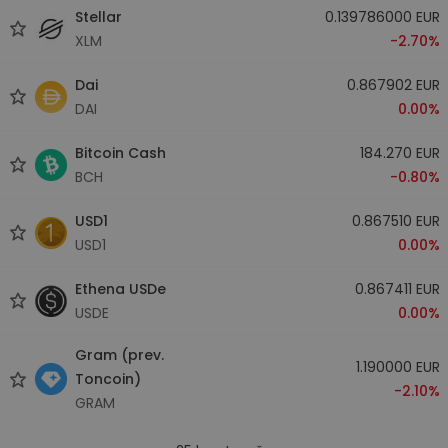
Stellar
0.139786000 EUR
XLM
-2.70%
Dai
0.867902 EUR
DAI
0.00%
Bitcoin Cash
184.270 EUR
BCH
-0.80%
USD1
0.867510 EUR
USD1
0.00%
Ethena USDe
0.867411 EUR
USDE
0.00%
Gram (prev.
1.190000 EUR
Toncoin)
-2.10%
GRAM