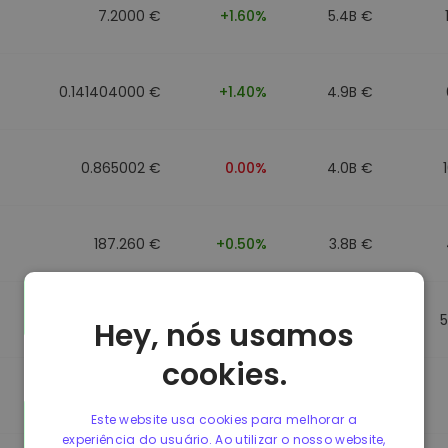
7.2000 €
+1.60%
5.4B €
0.141404000 €
+1.40%
4.9B €
0.865002 €
0.00%
4.0B €
187.260 €
+0.50%
3.8B €
0.864902 €
0.00%
3.5B €
Hey, nós usamos
cookies.
0.864733 €
0.00%
3.4B €
Este website usa cookies para melhorar a
experiência do usuário. Ao utilizar o nosso website,