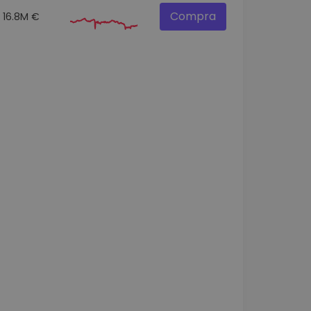
Compra
16.8M €