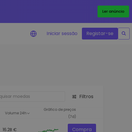
Ler anúncio
Iniciar sessão
Registar-se
Alerta de preços
Atualizações de preços em tempo
real para os seus tokens favoritos
Explorar Ativos
Descubra oportunidades de
investimento
Filtros
Análise do Portefólio
Ideias inteligentes para um
Gráfico de preços
Volume 24h
desempenho ótimo
(7d)
Compra
16.2B €