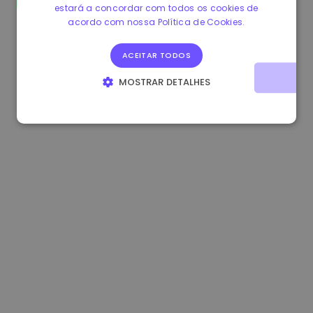
estará a concordar com todos os cookies de
1.180000 €
+1.90%
3.2B €
acordo com nossa Política de Cookies.
ACEITAR TODOS
MOSTRAR DETALHES
ESTRITAMENTE NECESSÁRIOS
DESEMPENHO
DIRECIONAMENTO
FUNCIONALIDADE