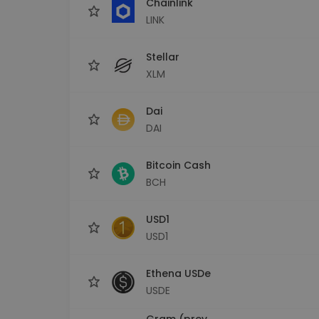
Chainlink
LINK
Stellar
XLM
Dai
DAI
Bitcoin Cash
BCH
USD1
USD1
Ethena USDe
USDE
Gram (prev.