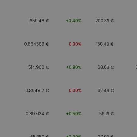
Investimentos
ratégia cripto
1659.48 €
+0.40%
200.3B €
0.864588 €
0.00%
158.4B €
514.960 €
+0.90%
68.6B €
0.864817 €
0.00%
62.4B €
0.897124 €
+0.50%
56.1B €
65.050 €
+2.00%
37.9B €