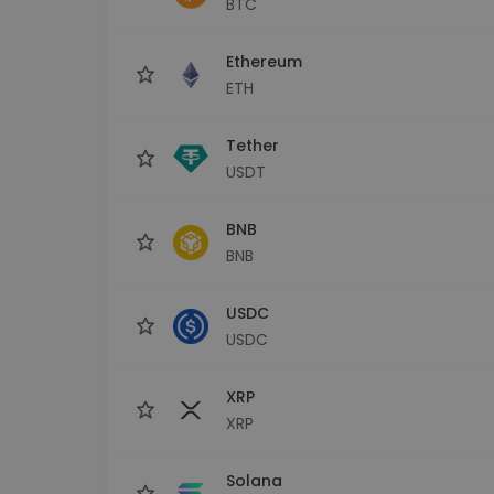
BTC
Explorador de 
Encontra a tua est
Ethereum
ETH
Tether
USDT
BNB
BNB
USDC
USDC
XRP
XRP
Solana