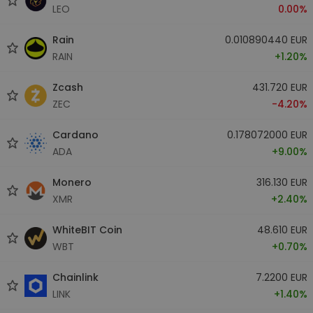
LEO
0.00%
Rain
0.010890440 EUR
RAIN
+1.20%
Zcash
431.720 EUR
ZEC
-4.20%
Cardano
0.178072000 EUR
ADA
+9.00%
Monero
316.130 EUR
XMR
+2.40%
WhiteBIT Coin
48.610 EUR
WBT
+0.70%
Chainlink
7.2200 EUR
LINK
+1.40%