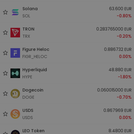
Solana
63.600 EUR
SOL
-0.80%
TRON
0.283765000 EUR
TRX
-0.20%
Figure Heloc
0.886732 EUR
FIGR_HELOC
0.00%
Hyperliquid
48.880 EUR
HYPE
-1.80%
Dogecoin
0.060015000 EUR
DOGE
-0.70%
USDS
0.867969 EUR
USDS
0.00%
LEO Token
8.4800 EUR