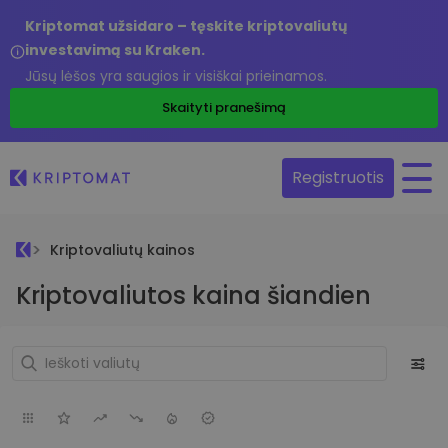
Kriptomat užsidaro – tęskite kriptovaliutų
investavimą su Kraken.
Jūsų lėšos yra saugios ir visiškai prieinamos.
Skaityti pranešimą
Registruotis
Kriptovaliutų kainos
Kriptovaliutos kaina šiandien