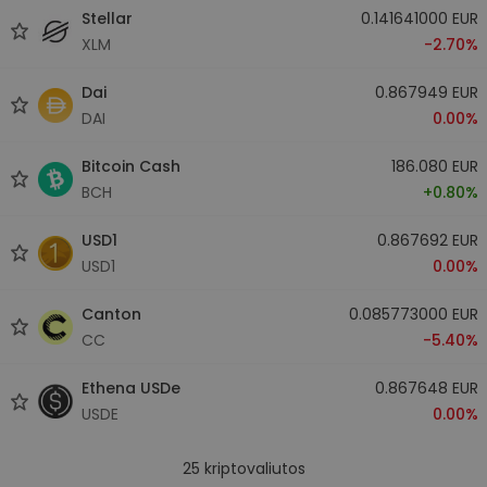
Stellar
0.141641000 EUR
XLM
-2.70%
Dai
0.867949 EUR
DAI
0.00%
Bitcoin Cash
186.080 EUR
BCH
+0.80%
USD1
0.867692 EUR
USD1
0.00%
Canton
0.085773000 EUR
CC
-5.40%
Ethena USDe
0.867648 EUR
USDE
0.00%
25
kriptovaliutos