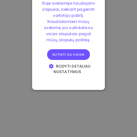
Šioje svetainėje naudojami
slapukai, siekiant pagerinti
vartotojo patirtį.
Naudodamiesi mūsų
svetaine, jūs sutinkate su
visais slapukais pagal
mūsų slapukų politiką.
SUTIKTI SU VISAIS
RODYTI DETALIAU
NUSTATYMUS
BŪTINIEJI
VEIKIMĄ GERINANTYS
TIKSLINIAI
FUNKCINIAI