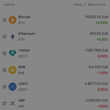
/
Valiuta
Kaina
Keisti 24 val.
Bitcoin
56093.00 EUR
BTC
+0.50%
Ethereum
1661.56 EUR
ETH
+2.10%
Tether
0.867365 EUR
USDT
0.00%
BNB
514.650 EUR
BNB
-1.30%
USDC
0.867704 EUR
USDC
0.00%
XRP
0.905334 EUR
XRP
-1.50%