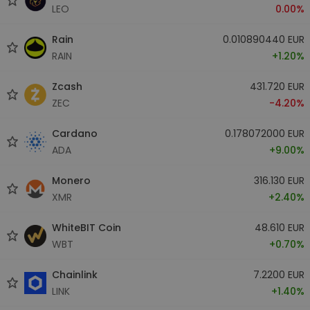
LEO
0.00%
Rain
0.010890440 EUR
RAIN
+1.20%
Zcash
431.720 EUR
ZEC
-4.20%
Cardano
0.178072000 EUR
ADA
+9.00%
Monero
316.130 EUR
XMR
+2.40%
WhiteBIT Coin
48.610 EUR
WBT
+0.70%
Chainlink
7.2200 EUR
LINK
+1.40%