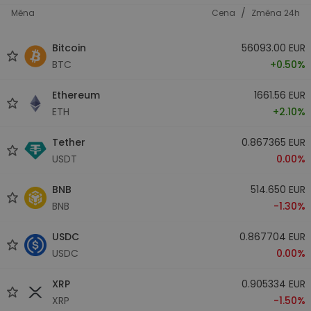
/
Měna
Cena
Změna 24h
Bitcoin
56093.00 EUR
BTC
+0.50%
Ethereum
1661.56 EUR
ETH
+2.10%
Tether
0.867365 EUR
USDT
0.00%
BNB
514.650 EUR
BNB
-1.30%
USDC
0.867704 EUR
USDC
0.00%
XRP
0.905334 EUR
XRP
-1.50%