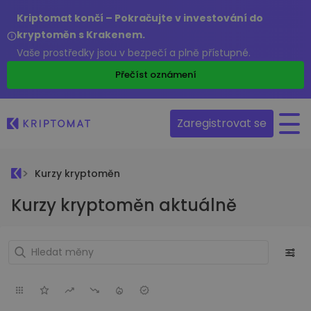
Kriptomat končí – Pokračujte v investování do
kryptoměn s Krakenem.
Vaše prostředky jsou v bezpečí a plně přístupné.
Přečíst oznámení
Zaregistrovat se
Kurzy kryptoměn
Kurzy kryptoměn aktuálně