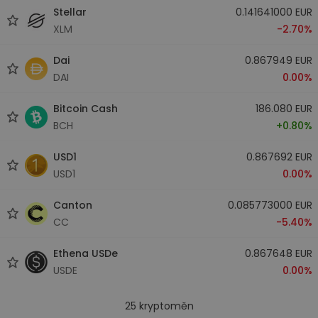
Stellar
0.141641000 EUR
XLM
-2.70%
Dai
0.867949 EUR
DAI
0.00%
Bitcoin Cash
186.080 EUR
BCH
+0.80%
USD1
0.867692 EUR
USD1
0.00%
Canton
0.085773000 EUR
CC
-5.40%
Ethena USDe
0.867648 EUR
USDE
0.00%
25
kryptoměn