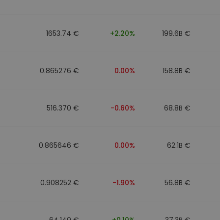
n
1653.74 €
+2.20%
199.6B €
0.865276 €
0.00%
158.8B €
516.370 €
-0.60%
68.8B €
0.865646 €
0.00%
62.1B €
0.908252 €
-1.90%
56.8B €
64.140 €
+0.10%
37.3B €