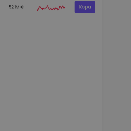
Köpa
52.1M €