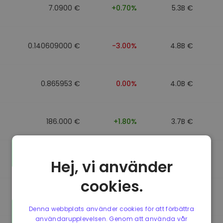
7.0900 €
+0.70%
5.3B €
0.140609000 €
-3.00%
4.8B €
0.865953 €
0.00%
4.0B €
186.000 €
+1.80%
3.7B €
0.088043000 €
-6.40%
3.5B €
Hej, vi använder
cookies.
0.865623 €
0.00%
3.5B €
Denna webbplats använder cookies för att förbättra
användarupplevelsen. Genom att använda vår