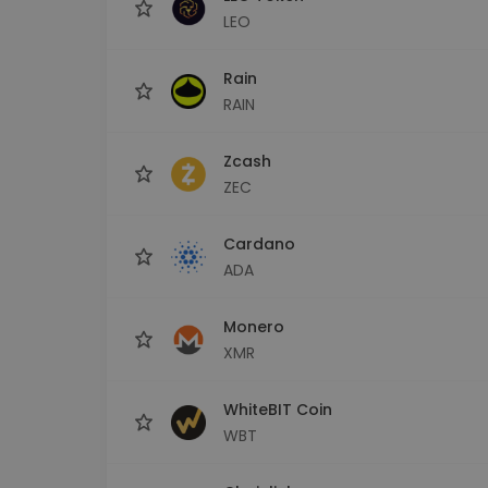
LEO
Rain
RAIN
Zcash
ZEC
Cardano
ADA
Monero
XMR
WhiteBIT Coin
WBT