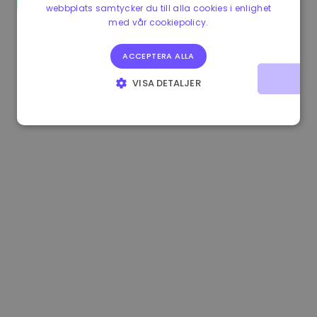
webbplats samtycker du till alla cookies i enlighet
0.865660 €
0.00%
3.4B €
med vår cookiepolicy.
ACCEPTERA ALLA
VISA DETALJER
STRIKT NÖDVÄNDIGT
PRESTANDA
INRIKTNING
FUNKTIONER