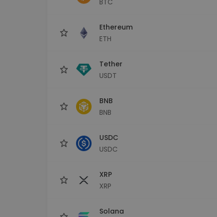
BTC
Investeringsutforskare
Hitta din kryptostrategi
Ethereum
ETH
Tether
USDT
BNB
BNB
USDC
USDC
XRP
XRP
Solana