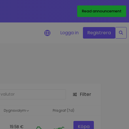
Read announcement
Logga in
Registrera
rm
eringar i realtid för dina
nt
 tillgångar
nvesteringsmöjligheter
Filter
analys
ikter för optimal
a
Dygnsvolym
Prisgraf (7d)
Köpa
19.5B €