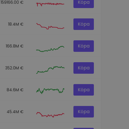
Köpa
159166.00 €
Köpa
18.4M €
Köpa
166.8M €
Köpa
352.0M €
Köpa
84.6M €
Köpa
45.4M €