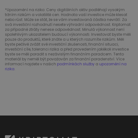
*Upozornění na riziko: Ceny digitálních aktiv podléhají vysokým
tržním rizikům a volatilitě cen. Hodnota vaší investice může klesat
nebo růst. Může se stát, že se vám investovaná částka nevrátí. Za
svá investiční rozhodnutí nesete výhradní odpovědnost. Kriptomat
za případné ztráty nenese odpovědnost. Minulá výkonnost není
spolehlivým ukazatelem budoucí výkonnosti. Investovat byste měli
pouze do produktů, které znáte a u kterých rozumíte rizikům. Měli
byste pečlivě zvážit své investiční zkušenosti, finanční situaci,
investiční cíle, toleranci rizika a před provedením jakékoli investice
byste se měli poradit s nezávislým finančním poradcem. Tento
materiál by neměl být považován za finanční poradenství. Více
informací najdete v našich
podmínkách služby
a
upozornění na
rizika
.