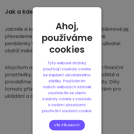
Jak a kde
ukládat
Ahoj,
Jakmile si koupíte na
Kriptomatu
, bezproblémově jej
používáme
převedeme do vaší vyhrazené a bezpečné
peněženky v rámci naší platformy. Každý uživatel
cookies
obdrží individuální peněženku.
Tyto webové stránky
Abychom ochránili naše zákazníky a jejich finanční
používají soubory cookie
prostředky, nabízíme bezpečné offline úložiště a
ke zlepšení uživatelského
provádíme pravidelné bezpečnostní audity. Díky
zážitku. Používáním
našich webových stránek
tomuto přístupu je naše platforma útočištěm pro
souhlasíte se všemi
ukládání a dalších kryptoměn.
soubory cookie v souladu
s našimi zásadami
používání souborů cookie.
VŠE PŘIJMOUT