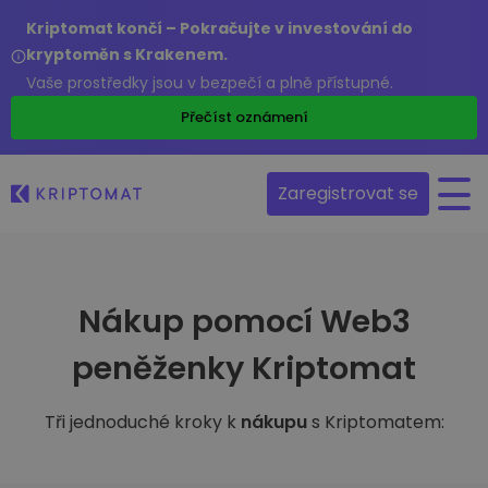
Kriptomat končí – Pokračujte v investování do
kryptoměn s Krakenem.
Vaše prostředky jsou v bezpečí a plně přístupné.
Přečíst oznámení
Zaregistrovat se
Nákup pomocí Web3
peněženky Kriptomat
Tři jednoduché kroky k
nákupu
s Kriptomatem: