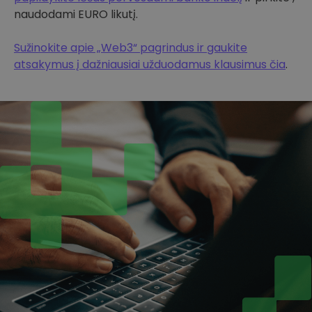
naudodami EURO likutį.
Sužinokite apie „Web3“ pagrindus ir gaukite
atsakymus į dažniausiai užduodamus klausimus čia
.