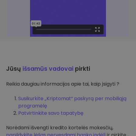
Jūsų
išsamūs vadovai
pirkti
Reikia daugiau informacijos apie tai, kaip įsigyti ?
Susikurkite „Kriptomat“ paskyrą per mobiliąją
programėlę
Patvirtinkite savo tapatybę
Norėdami išvengti kredito kortelės mokesčių,
papildykite lėšas pervesdami banko indėlį
ir pirkite ,