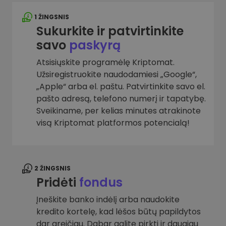
1 ŽINGSNIS
Sukurkite ir patvirtinkite
savo
paskyrą
Atsisiųskite programėlę Kriptomat.
Užsiregistruokite naudodamiesi „Google“,
„Apple“ arba el. paštu. Patvirtinkite savo el.
pašto adresą, telefono numerį ir tapatybę.
Sveikiname, per kelias minutes atrakinote
visą Kriptomat platformos potencialą!
2 ŽINGSNIS
Pridėti
fondus
Įneškite banko indėlį arba naudokite
kredito kortelę, kad lėšos būtų papildytos
dar greičiau. Dabar galite pirkti ir daugiau