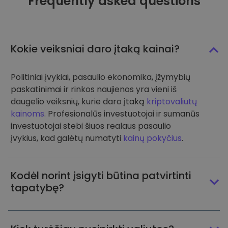
Frequently asked questions
Kokie veiksniai daro įtaką kainai?
Politiniai įvykiai, pasaulio ekonomika, įžymybių
paskatinimai ir rinkos naujienos yra vieni iš
daugelio veiksnių, kurie daro įtaką
kriptovaliutų
kainoms
. Profesionalūs investuotojai ir sumanūs
investuotojai stebi šiuos realaus pasaulio
įvykius, kad galėtų numatyti
kainų pokyčius
.
Kodėl norint įsigyti būtina patvirtinti
tapatybę?