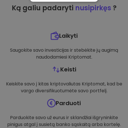
Ką galiu padaryti
nusipirkęs
?
VEIKIMĄ GERINANTYS
TIKSLINIAI
FUNKCINIAI
Laikyti
Saugokite savo investicijas ir stebėkite jų augimą
naudodamiesi Kriptomat.
Keisti
Keiskite savo į kitas kriptovaliutas Kriptomat, kad be
vargo diversifikuotumėte savo portfelį.
Parduoti
Parduokite savo už eurus ir sklandžiai išgryninkite
pinigus atgal į susietą banko sąskaitą arba kortelę.