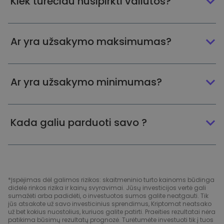
Kiek turėčiau nusipirkti valiutos?
Ar yra užsakymo maksimumas?
Ar yra užsakymo minimumas?
Kada galiu parduoti savo ?
*Įspėjimas dėl galimos rizikos: skaitmeninio turto kainoms būdinga
didelė rinkos rizika ir kainų svyravimai. Jūsų investicijos vertė gali
sumažėti arba padidėti, o investuotos sumos galite neatgauti. Tik
jūs atsakote už savo investicinius sprendimus, Kriptomat neatsako
už bet kokius nuostolius, kuriuos galite patirti. Praeities rezultatai nėra
patikima būsimų rezultatų prognozė. Turėtumėte investuoti tik į tuos