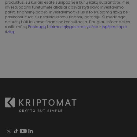
produktus, su kuriais esate susipažinę ir kurių riziką suprantate. Prieš
investuodami turėtumėte atidžiai apsvarstyti savo investavimo
patirtį, finansinę padėtį, investavimo tikslus ir toleruojamą riziką bei
pasikonsultuoti su nepriklausomu finansų patarėju. Ši medžiaga
neturėtų būti laikoma finansine konsultacija. Daugiau informacijos
rasite mūsų
Paslaugų teikimo sąlygose taisyklėse
ir
Įspėjime apie
riziką
.