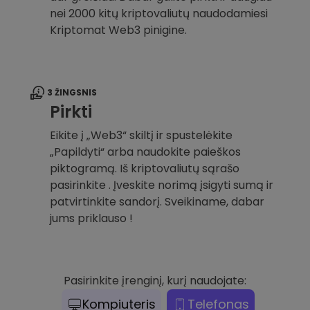
nei 2000 kitų kriptovaliutų naudodamiesi
Kriptomat Web3 pinigine.
3 ŽINGSNIS
Pirkti
Eikite į „Web3“ skiltį ir spustelėkite
„Papildyti“ arba naudokite paieškos
piktogramą. Iš kriptovaliutų sąrašo
pasirinkite . Įveskite norimą įsigyti sumą ir
patvirtinkite sandorį. Sveikiname, dabar
jums priklauso !
Pasirinkite įrenginį, kurį naudojate:
Kompiuteris
Telefonas