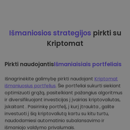
Išmaniosios strategijos
pirkti su
Kriptomat
Pirkti naudojantis
Išmaniaisiais portfeliais
Išnagrinėkite galimybę pirkti naudojant
Kriptomat
išmaniuosius portfelius
. Šie portfeliai sukurti siekiant
optimizuoti grąžą, pasitelkiant pažangius algoritmus
ir diversifikuojant investicijas į įvairias kriptovaliutas,
įskaitant . Pasirinkę portfelį, į kurį įtraukta , galite
investuoti į šią kriptovaliutą kartu su kitu turtu,
naudodamiesi automatinio subalansavimo ir
išmaniojo valdymo privalumais.