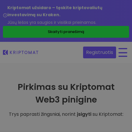
Kriptomat užsidaro – tęskite kriptovaliutų
investavimą su Kraken.
Jūsų lėšos yra saugios ir visiškai prieinamos.
Skaityti pranešimą
Registruotis
Pirkimas su Kriptomat
Web3 pinigine
Trys paprasti žingsniai, norint
įsigyti
su Kriptomat: