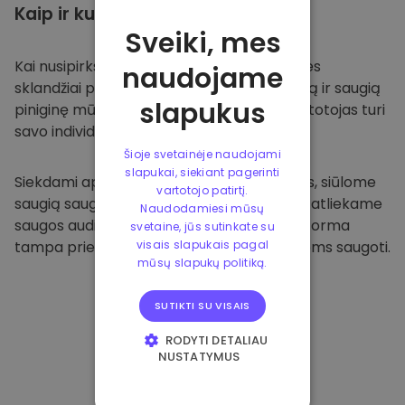
Kaip ir kur
saugoti
Sveiki, mes
Kai nusipirksite
Kriptomat platformoje
, mes
naudojame
sklandžiai pervesime valiutą į jūsų specialią ir saugią
slapukus
piniginę mūsų platformoje. Kiekvienas vartotojas turi
savo individualią piniginę.
Šioje svetainėje naudojami
slapukai, siekiant pagerinti
Siekdami apsaugoti savo klientus ir jų lėšas, siūlome
vartotojo patirtį.
saugią saugyklą neprisijungus ir reguliariai atliekame
Naudodamiesi mūsų
saugos auditus. Dėl šio požiūrio mūsų platforma
svetaine, jūs sutinkate su
tampa prieglobsčiu ir kitoms kriptovaliutoms saugoti.
visais slapukais pagal
mūsų slapukų politiką.
SUTIKTI SU VISAIS
RODYTI DETALIAU
NUSTATYMUS
BŪTINIEJI