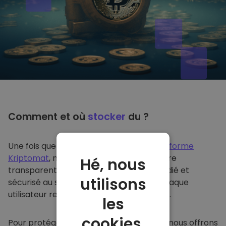
Comment et où
stocker
du ?
Une fois que vous achetez du sur
la plateforme
Kriptomat
, nous le transférons de manière
Hé, nous
transparente dans votre portefeuille dédié et
utilisons
sécurisé au sein de notre plateforme. Chaque
utilisateur reçoit un portefeuille individuel.
les
cookies.
Pour protéger nos clients et leurs fonds, nous offrons