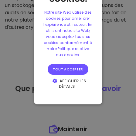
un stockage hors ligne sécurisé et effectuons des
audits de sécurité réguliers. Cette approche fait de
Notre site Web utilise des
cookies pour améliorer
notre plateforme un refuge pour le stockage du et
l'expérience utilisateur. En
d'autres crypto-monnaies.
utilisant notre site Web,
vous acceptez tous les
cookies conformément à
notre Politique relative
aux cookies.
TOUT ACCEPTER
AFFICHER LES
DÉTAILS
Que puis-je faire
après avoir
STRICTEMENT
acheté
du ?
NÉCESSAIRES
PERFORMANCE
CIBLAGE
Maintenir
FONCTIONNALITÉ